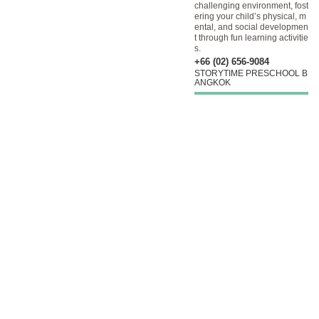
challenging environment, fost
ering your child’s physical, m
ental, and social developmen
t through fun learning activitie
s.
+66 (02) 656-9084
STORYTIME PRESCHOOL B
ANGKOK