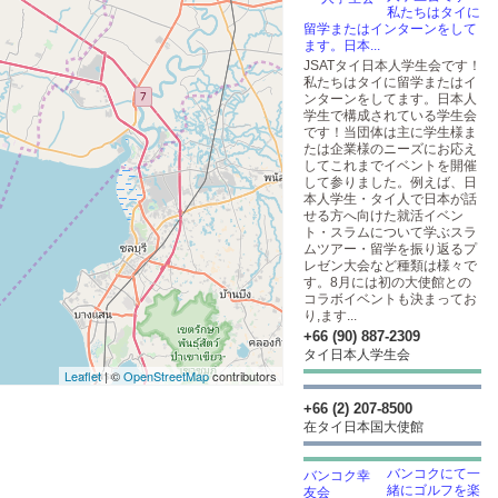
私たちはタイに
留学またはインターンをして
ます。日本...
JSATタイ日本人学生会です！
私たちはタイに留学またはイ
ンターンをしてます。日本人
学生で構成されている学生会
です！当団体は主に学生様ま
たは企業様のニーズにお応え
してこれまでイベントを開催
して参りました。例えば、日
本人学生・タイ人で日本が話
せる方へ向けた就活イベン
ト・スラムについて学ぶスラ
ムツアー・留学を振り返るプ
レゼン大会など種類は様々で
す。8月には初の大使館との
コラボイベントも決まってお
り,ます...
+66 (90) 887-2309
タイ日本人学生会
Leaflet
| ©
OpenStreetMap
contributors
+66 (2) 207-8500
在タイ日本国大使館
バンコクにて一
緒にゴルフを楽