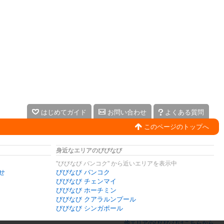
はじめてガイド
お問い合わせ
よくある質問
このページのトップへ
身近なエリアのびびなび
"びびなび バンコク" から近いエリアを表示中
せ
びびなび バンコク
びびなび チェンマイ
びびなび ホーチミン
びびなび クアラルンプール
びびなび シンガポール
他エリアのびびなびはこちらから