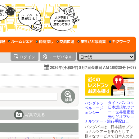
ログイン
ユーザパネル
2026年(令和8年) 8月7日金曜日 AM 10時38分 (+07)
タイ・バンコク
日本語現地ツア
ー・世界遺産観
写真で見る
光などオプショ
ナルツアー・旅行手配は...
パンダバスは、日本語オプシ
ョナルツアーを中心として、
様々なサービスで日本人の皆