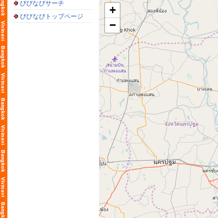
びびなびサーチ
+
びびなびトップページ
−