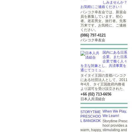
しみませんか？
お気軽にご連絡ください！
バンコク幸友会では、新規会
員を募集しています。初心
者。老若男女。旅行者。先客
万来です。お気軽に、ご連絡
ください。
(086) 797-4121
バンコク幸友会
国内にある日系
企業、また日系
企業で働く人々
を主な対象とし、共済事業を
通じてコミュ...
タイタイ王国の首都バンコク
にある社団法人として、2011
年4月、タイ王国政府内務省
より認可を受け設立された、
+66 (02) 713-6656
日本人共済組合
When We Play,
We Learn!
Storytime Presc
hool provides a
warm, happy, stimulating and