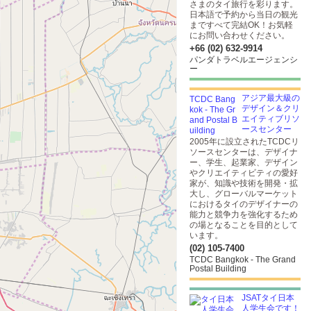
さまのタイ旅行を彩ります。
日本語で予約から当日の観光
まですべて完結OK！お気軽
にお問い合わせください。
+66 (02) 632-9914
パンダトラベルエージェンシ
ー
アジア最大級の
デザイン＆クリ
エイティブリソ
ースセンター
2005年に設立されたTCDCリ
ソースセンターは、デザイナ
ー、学生、起業家、デザイン
やクリエイティビティの愛好
家が、知識や技術を開発・拡
大し、グローバルマーケット
におけるタイのデザイナーの
能力と競争力を強化するため
の場となることを目的として
います。
(02) 105-7400
TCDC Bangkok - The Grand
Postal Building
JSATタイ日本
人学生会です！