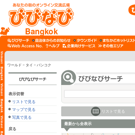
Bangkok
ワールド
>
タイ
>
バンコク
びびなびサーチ
表示切替
リストで見る
マップで見る
リストで見る
写真で見る
最新から全表示
戻る