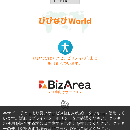
びびなびはアクセシビリティの向上に
取り組んでいます。
- 企業向けサービス -
本サイトでは、より良いサービス提供のため、クッキーを使用して
お問い合わせ
はじめてガイド
よくある質問
います。詳細は
プライバシーポリシー
をご確認ください。クッキー
利用規約
商標・著作権
プライバシーポリシー
の使用を許可する場合は同意するボタンを押してください。クッキ
ーの使用を拒否する場合は、ブラウザからご設定ください。
Copyright © 1999-2026 Vivid Navigation, Inc. All Rights Reserved.