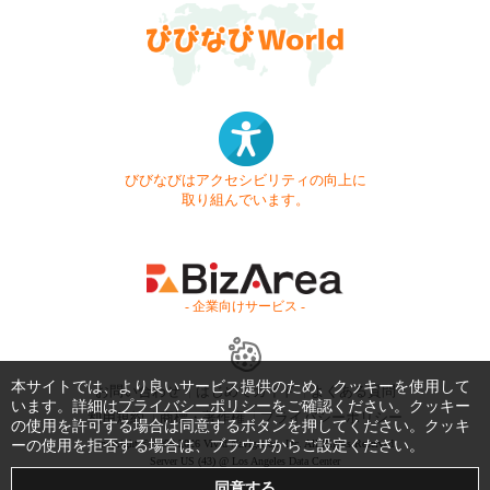
びびなびはアクセシビリティの向上に
取り組んでいます。
- 企業向けサービス -
本サイトでは、より良いサービス提供のため、クッキーを使用して
お問い合わせ
はじめてガイド
よくある質問
います。詳細は
プライバシーポリシー
をご確認ください。クッキー
利用規約
商標・著作権
プライバシーポリシー
の使用を許可する場合は同意するボタンを押してください。クッキ
ーの使用を拒否する場合は、ブラウザからご設定ください。
Copyright © 1999-2026 Vivid Navigation, Inc. All Rights Reserved.
Server US (43) @ Los Angeles Data Center