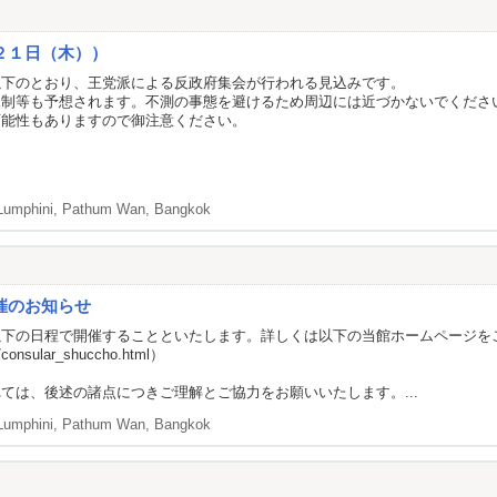
２１日（木））
以下のとおり、王党派による反政府集会が行われる見込みです。
規制等も予想されます。不測の事態を避けるため周辺には近づかないでくださ
可能性もありますので御注意ください。
Lumphini, Pathum Wan, Bangkok
催のお知らせ
以下の日程で開催することといたします。詳しくは以下の当館ホームページを
a/consular_shuccho.html
）
ては、後述の諸点につきご理解とご協力をお願いいたします。...
Lumphini, Pathum Wan, Bangkok