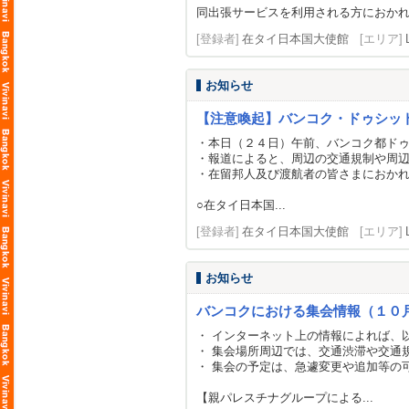
同出張サービスを利用される方におかれ
[登録者]
在タイ日本国大使館
[エリア]
お知らせ
【注意喚起】バンコク・ドゥシッ
・本日（２４日）午前、バンコク都ド
・報道によると、周辺の交通規制や周
・在留邦人及び渡航者の皆さまにおか
○在タイ日本国...
[登録者]
在タイ日本国大使館
[エリア]
お知らせ
バンコクにおける集会情報（１０
・ インターネット上の情報によれば、
・ 集会場所周辺では、交通渋滞や交通
・ 集会の予定は、急遽変更や追加等の
【親パレスチナグループによる...