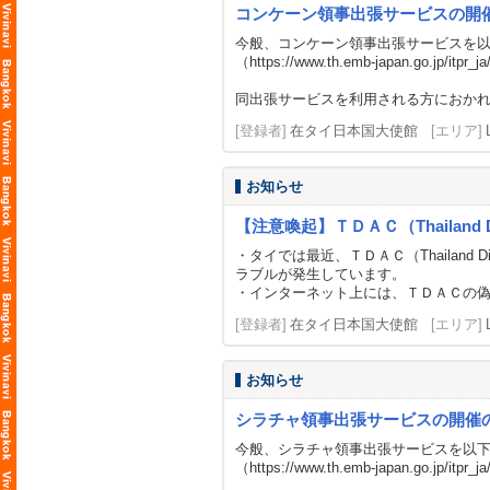
コンケーン領事出張サービスの開
今般、コンケーン領事出張サービスを
（
https://www.th.emb-japan.go.jp/itpr_j
同出張サービスを利用される方におかれ
[登録者]
在タイ日本国大使館
[エリア]
お知らせ
【注意喚起】ＴＤＡＣ（Thailand Di
・タイでは最近、ＴＤＡＣ（Thailand
ラブルが発生しています。
・インターネット上には、ＴＤＡＣの
[登録者]
在タイ日本国大使館
[エリア]
お知らせ
シラチャ領事出張サービスの開催
今般、シラチャ領事出張サービスを以
（
https://www.th.emb-japan.go.jp/itpr_j