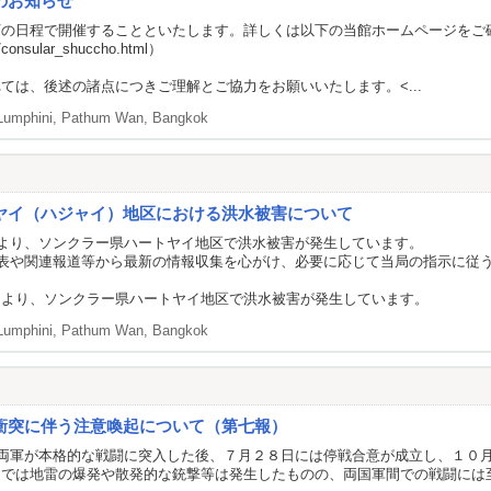
のお知らせ
下の日程で開催することといたします。詳しくは以下の当館ホームページをご
a/consular_shuccho.html
）
ては、後述の諸点につきご理解とご協力をお願いいたします。<...
Lumphini, Pathum Wan, Bangkok
ヤイ（ハジャイ）地区における洪水被害について
より、ソンクラー県ハートヤイ地区で洪水被害が発生しています。
表や関連報道等から最新の情報収集を心がけ、必要に応じて当局の指示に従
により、ソンクラー県ハートヤイ地区で洪水被害が発生しています。
Lumphini, Pathum Wan, Bangkok
衝突に伴う注意喚起について（第七報）
両軍が本格的な戦闘に突入した後、７月２８日には停戦合意が成立し、１０
近では地雷の爆発や散発的な銃撃等は発生したものの、両国軍間での戦闘には