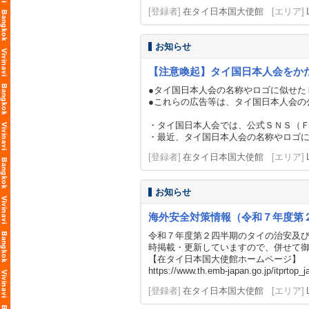
[登録者]
在タイ日本国大使館
[エリア]
お知らせ
【注意喚起】タイ国日本人会をか
●タイ国日本人会の名称やロゴに似せた
●これらの広告等は、タイ国日本人会の
・タイ国日本人会では、公式ＳＮＳ（
・最近、タイ国日本人会の名称やロゴに似
[登録者]
在タイ日本国大使館
[エリア]
お知らせ
海外安全対策情報（令和７年度第
令和７年度第２四半期のタイの治安及
時掲載・更新していますので、併せて
【在タイ日本国大使館ホームページ】
https://www.th.emb-japan.go.jp/itprtop_ja
[登録者]
在タイ日本国大使館
[エリア]