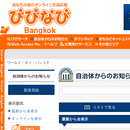
Bangkok
ワールド
>
タイ
>
バンコク
自治体からのお知らせ
新規登録
表示形式
リストで見る
最新から全表示
オンラインを表示
最新から全表示