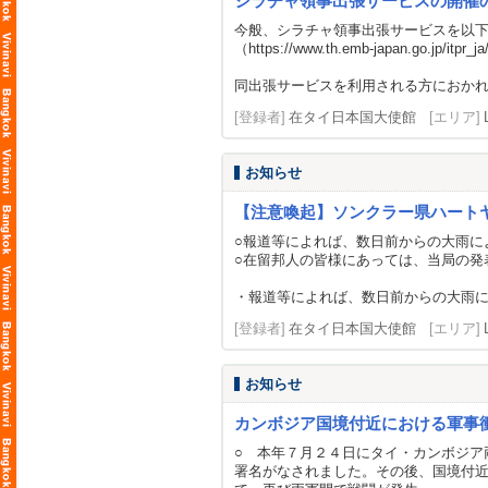
シラチャ領事出張サービスの開催
今般、シラチャ領事出張サービスを以
（
https://www.th.emb-japan.go.jp/itpr_j
同出張サービスを利用される方におかれ
[登録者]
在タイ日本国大使館
[エリア]
お知らせ
【注意喚起】ソンクラー県ハート
○報道等によれば、数日前からの大雨に
○在留邦人の皆様にあっては、当局の発
・報道等によれば、数日前からの大雨
[登録者]
在タイ日本国大使館
[エリア]
お知らせ
カンボジア国境付近における軍事
○ 本年７月２４日にタイ・カンボジア
署名がなされました。その後、国境付