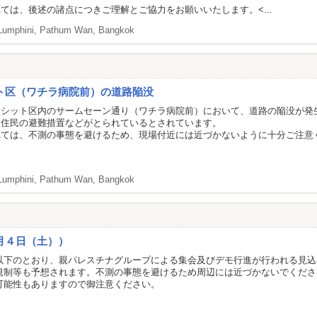
ては、後述の諸点につきご理解とご協力をお願いいたします。<...
Lumphini, Pathum Wan, Bangkok
ト区（ワチラ病院前）の道路陥没
ゥシット区内のサームセーン通り（ワチラ病院前）において、道路の陥没が発
辺住民の避難措置などがとられているとされています。
れては、不測の事態を避けるため、現場付近には近づかないように十分ご注意
Lumphini, Pathum Wan, Bangkok
月４日（土））
以下のとおり、親パレスチナグループによる集会及びデモ行進が行われる見込
規制等も予想されます。不測の事態を避けるため周辺には近づかないでくださ
可能性もありますので御注意ください。