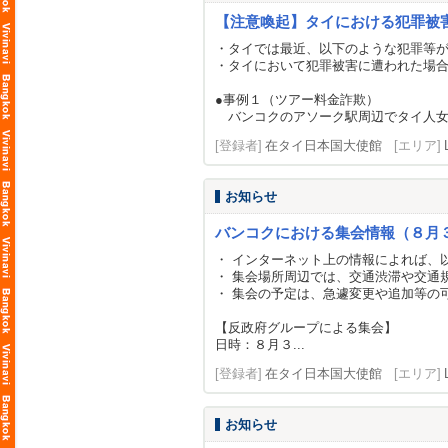
【注意喚起】タイにおける犯罪被
・タイでは最近、以下のような犯罪等
・タイにおいて犯罪被害に遭われた場
●事例１（ツアー料金詐欺）
バンコクのアソーク駅周辺でタイ人女性
[登録者]
在タイ日本国大使館
[エリア]
お知らせ
バンコクにおける集会情報（８月
・ インターネット上の情報によれば、
・ 集会場所周辺では、交通渋滞や交通
・ 集会の予定は、急遽変更や追加等の
【反政府グループによる集会】
日時：８月３...
[登録者]
在タイ日本国大使館
[エリア]
お知らせ