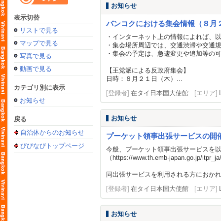
お知らせ
表示切替
バンコクにおける集会情報（８月
リストで見る
・インターネット上の情報によれば、
マップで見る
・集会場所周辺では、交通渋滞や交通
・集会の予定は、急遽変更や追加等の
写真で見る
動画で見る
【王党派による反政府集会】
日時：８月２１日（木）...
カテゴリ別に表示
[登録者]
在タイ日本国大使館
[エリア]
お知らせ
お知らせ
戻る
自治体からのお知らせ
プーケット領事出張サービスの開
びびなびトップページ
今般、プーケット領事出張サービスを
（
https://www.th.emb-japan.go.jp/itpr_j
同出張サービスを利用される方におかれ
[登録者]
在タイ日本国大使館
[エリア]
お知らせ