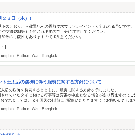
月２３日（木））
以下のとおり、不敬罪犯への恩赦要求マラソンイベントが行われる予定です。
滞や交通規制等も予想されますので十分に注意してください。
追加等の可能性もありますので御注意ください。
ント】
Lumphini, Pathum Wan, Bangkok
ット王太后の崩御に伴う服喪に関する方針について
ト王太后の崩御を発表するとともに、服喪に関する方針を示しました。
計画されていたタイにおける行事等は変更や中止となる場合があり得ますのでご
におかれましては、タイ国民の心情にご配慮いただきますようお願いいたしま
Lumphini, Pathum Wan, Bangkok