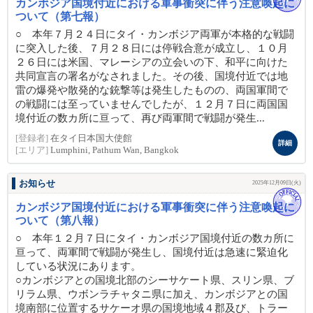
カンボジア国境付近における軍事衝突に伴う注意喚起に
ついて（第七報）
○ 本年７月２４日にタイ・カンボジア両軍が本格的な戦闘
に突入した後、７月２８日には停戦合意が成立し、１０月
２６日には米国、マレーシアの立会いの下、和平に向けた
共同宣言の署名がなされました。その後、国境付近では地
雷の爆発や散発的な銃撃等は発生したものの、両国軍間で
の戦闘には至っていませんでしたが、１２月７日に両国国
境付近の数カ所に亘って、再び両軍間で戦闘が発生...
[登録者]
在タイ日本国大使館
詳細
[エリア]
Lumphini, Pathum Wan, Bangkok
お知らせ
2025年12月09日(火)
カンボジア国境付近における軍事衝突に伴う注意喚起に
ついて（第八報）
○ 本年１２月７日にタイ・カンボジア国境付近の数カ所に
亘って、両軍間で戦闘が発生し、国境付近は急速に緊迫化
している状況にあります。
○カンボジアとの国境北部のシーサケート県、スリン県、ブ
リラム県、ウボンラチャタニ県に加え、カンボジアとの国
境南部に位置するサケーオ県の国境地域４郡及び、トラー