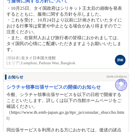
う服喪に関する方針について
・10月25日、タイ国政府はシリキット王太后の崩御を発表
するとともに、服喪に関する方針を示しました。
・これを受け、10月24日より以前に計画されていたタイに
おける行事等は変更や中止となる場合があり得ますのでご
注意ください。
・また、在留邦人および旅行者の皆様におかれましては、
タイ国民の心情にご配慮いただきますようお願いいたしま
す。
[登録者]
在タイ日本国大使館
詳細
[エリア]
Lumphini, Pathum Wan, Bangkok
お知らせ
2025年11月18日(火)
シラチャ領事出張サービスの開催のお知らせ
今般、シラチャ領事出張サービスを以下の日程で開催する
ことといたします。詳しくは以下の当館ホームページをご
確認ください。
（https://www.th.emb-japan.go.jp/itpr_ja/consular_shuccho.htm
l）
同出張サービスを利用される方におかれては、後述の諸点