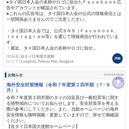
●タイ国日本人会の名称やロゴに似せたＦａｃｅｂｏｏｋ広
告やアカウントが確認されています。
●これらの広告等は、タイ国日本人会の公式の情報発信とは
一切関係ありませんのでご注意ください。
・タイ国日本人会では、公式ＳＮＳ（Ｆａｃｅｂｏｏｋ、
Ｉｎｓｔａｇｒａｍ等）を通じて情報発信が行われていま
す。
・最近、タイ国日本人会の名称やロゴに似せ...
[登録者]
在タイ日本国大使館
詳細
[エリア]
Lumphini, Pathum Wan, Bangkok
お知らせ
2025年10月10日(金)
海外安全対策情報（令和７年度第２四半期（７−９
月））
令和７年度第２四半期のタイの治安及び一般犯罪等に関す
る情勢傾向についてお知らせします。安全対策等を考える
際の参考にしてください。また、当館ホームページの海外
安全情報も随時掲載・更新していますので、併せて御確認
ください。
【在タイ日本国大使館ホームページ】