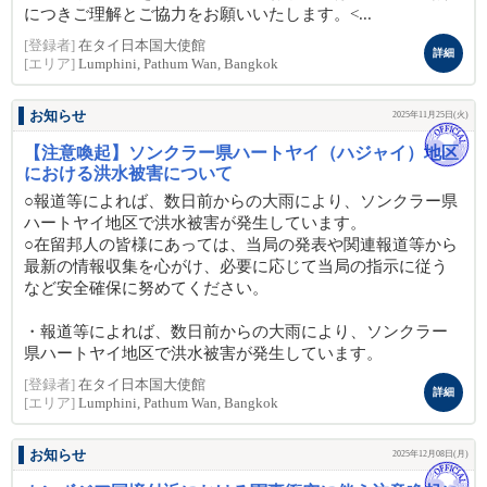
につきご理解とご協力をお願いいたします。<...
[登録者]
在タイ日本国大使館
詳細
[エリア]
Lumphini, Pathum Wan, Bangkok
お知らせ
2025年11月25日(火)
【注意喚起】ソンクラー県ハートヤイ（ハジャイ）地区
における洪水被害について
○報道等によれば、数日前からの大雨により、ソンクラー県
ハートヤイ地区で洪水被害が発生しています。
○在留邦人の皆様にあっては、当局の発表や関連報道等から
最新の情報収集を心がけ、必要に応じて当局の指示に従う
など安全確保に努めてください。
・報道等によれば、数日前からの大雨により、ソンクラー
県ハートヤイ地区で洪水被害が発生しています。
[登録者]
在タイ日本国大使館
詳細
[エリア]
Lumphini, Pathum Wan, Bangkok
お知らせ
2025年12月08日(月)