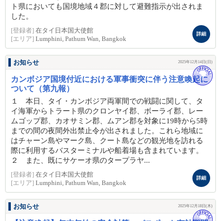
ト県においても国境地域４郡に対して避難指示が出されま
した。
[登録者]
在タイ日本国大使館
詳細
[エリア]
Lumphini, Pathum Wan, Bangkok
お知らせ
2025年12月14日(日)
カンボジア国境付近における軍事衝突に伴う注意喚起に
ついて（第九報）
１ 本日、タイ・カンボジア両軍間での戦闘に関して、タ
イ海軍からトラート県のクロンヤイ郡、ボーライ郡、レー
ムゴップ郡、カオサミン郡、ムアン郡を対象に19時から5時
までの間の夜間外出禁止令が出されました。これら地域に
はチャーン島やマーク島、クート島などの観光地を訪れる
際に利用するバスターミナルや船着場も含まれています。
２ また、既にサケーオ県のタープラヤ...
[登録者]
在タイ日本国大使館
詳細
[エリア]
Lumphini, Pathum Wan, Bangkok
お知らせ
2025年12月18日(木)