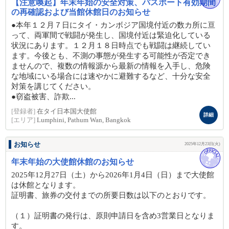
【注意喚起】年末年始の安全対策、パスポート有効期間
の再確認および当館休館日のお知らせ
●本年１２月７日にタイ・カンボジア国境付近の数カ所に亘
って、両軍間で戦闘が発生し、国境付近は緊迫化している
状況にあります。１２月１８日時点でも戦闘は継続してい
ます。今後とも、不測の事態が発生する可能性が否定でき
ませんので、複数の情報源から最新の情報を入手し、危険
な地域にいる場合には速やかに避難するなど、十分な安全
対策を講じてください。
●窃盗被害、詐欺...
[登録者]
在タイ日本国大使館
詳細
[エリア]
Lumphini, Pathum Wan, Bangkok
お知らせ
2025年12月23日(火)
年末年始の大使館休館のお知らせ
2025年12月27日（土）から2026年1月4日（日）まで大使館
は休館となります。
証明書、旅券の交付までの所要日数は以下のとおりです。
（１）証明書の発行は、原則申請日を含め3営業日となりま
す。