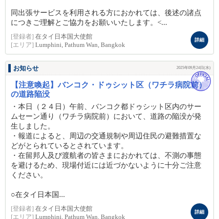
同出張サービスを利用される方におかれては、後述の諸点
につきご理解とご協力をお願いいたします。<...
[登録者]
在タイ日本国大使館
詳細
[エリア]
Lumphini, Pathum Wan, Bangkok
お知らせ
2025年09月24日(水)
【注意喚起】バンコク・ドゥシット区（ワチラ病院前）
の道路陥没
・本日（２４日）午前、バンコク都ドゥシット区内のサー
ムセーン通り（ワチラ病院前）において、道路の陥没が発
生しました。
・報道によると、周辺の交通規制や周辺住民の避難措置な
どがとられているとされています。
・在留邦人及び渡航者の皆さまにおかれては、不測の事態
を避けるため、現場付近には近づかないように十分ご注意
ください。
○在タイ日本国...
[登録者]
在タイ日本国大使館
詳細
[エリア]
Lumphini, Pathum Wan, Bangkok