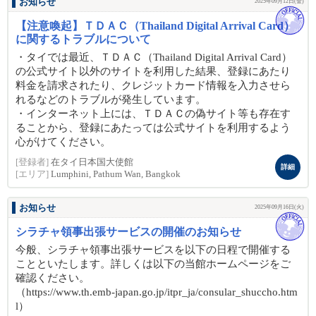
お知らせ
2025年09月12日(金)
【注意喚起】ＴＤＡＣ（Thailand Digital Arrival Card）
に関するトラブルについて
・タイでは最近、ＴＤＡＣ（Thailand Digital Arrival Card）
の公式サイト以外のサイトを利用した結果、登録にあたり
料金を請求されたり、クレジットカード情報を入力させら
れるなどのトラブルが発生しています。
・インターネット上には、ＴＤＡＣの偽サイト等も存在す
ることから、登録にあたっては公式サイトを利用するよう
心がけてください。
[登録者]
在タイ日本国大使館
詳細
[エリア]
Lumphini, Pathum Wan, Bangkok
お知らせ
2025年09月16日(火)
シラチャ領事出張サービスの開催のお知らせ
今般、シラチャ領事出張サービスを以下の日程で開催する
ことといたします。詳しくは以下の当館ホームページをご
確認ください。
（https://www.th.emb-japan.go.jp/itpr_ja/consular_shuccho.htm
l）