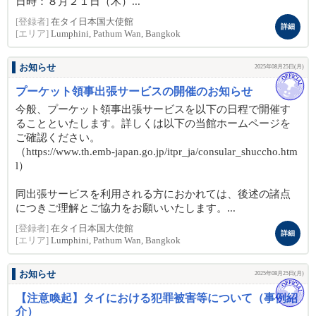
日時：８月２１日（木）...
[登録者]
在タイ日本国大使館
詳細
[エリア]
Lumphini, Pathum Wan, Bangkok
お知らせ
2025年08月25日(月)
プーケット領事出張サービスの開催のお知らせ
今般、プーケット領事出張サービスを以下の日程で開催す
ることといたします。詳しくは以下の当館ホームページを
ご確認ください。
（https://www.th.emb-japan.go.jp/itpr_ja/consular_shuccho.htm
l）
同出張サービスを利用される方におかれては、後述の諸点
につきご理解とご協力をお願いいたします。...
[登録者]
在タイ日本国大使館
詳細
[エリア]
Lumphini, Pathum Wan, Bangkok
お知らせ
2025年08月25日(月)
【注意喚起】タイにおける犯罪被害等について（事例紹
介）