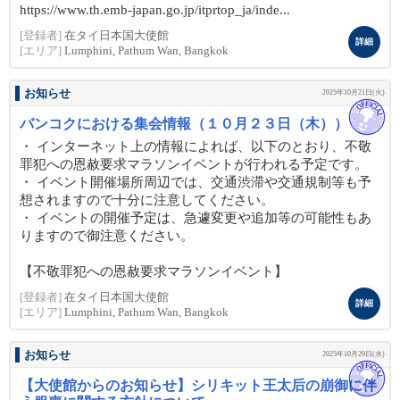
https://www.th.emb-japan.go.jp/itprtop_ja/inde...
[登録者]
在タイ日本国大使館
詳細
[エリア]
Lumphini, Pathum Wan, Bangkok
お知らせ
2025年10月21日(火)
バンコクにおける集会情報（１０月２３日（木））
・ インターネット上の情報によれば、以下のとおり、不敬
罪犯への恩赦要求マラソンイベントが行われる予定です。
・ イベント開催場所周辺では、交通渋滞や交通規制等も予
想されますので十分に注意してください。
・ イベントの開催予定は、急遽変更や追加等の可能性もあ
りますので御注意ください。
【不敬罪犯への恩赦要求マラソンイベント】
[登録者]
在タイ日本国大使館
詳細
[エリア]
Lumphini, Pathum Wan, Bangkok
お知らせ
2025年10月29日(水)
【大使館からのお知らせ】シリキット王太后の崩御に伴