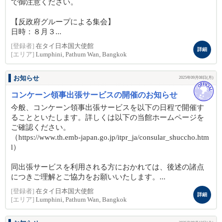
で御注意ください。
【反政府グループによる集会】
日時：８月３...
[登録者]
在タイ日本国大使館
詳細
[エリア]
Lumphini, Pathum Wan, Bangkok
お知らせ
2025年09月08日(月)
コンケーン領事出張サービスの開催のお知らせ
今般、コンケーン領事出張サービスを以下の日程で開催す
ることといたします。詳しくは以下の当館ホームページを
ご確認ください。
（https://www.th.emb-japan.go.jp/itpr_ja/consular_shuccho.htm
l）
同出張サービスを利用される方におかれては、後述の諸点
につきご理解とご協力をお願いいたします。...
[登録者]
在タイ日本国大使館
詳細
[エリア]
Lumphini, Pathum Wan, Bangkok