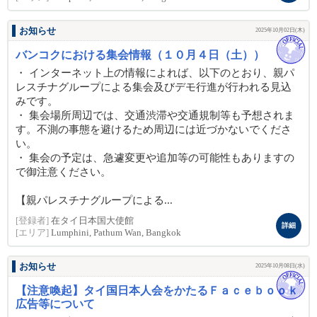
お知らせ
2025年10月02日(木)
バンコクにおける集会情報（１０月４日（土））
・ インターネット上の情報によれば、以下のとおり、親パ
レスチナグループによる集会及びデモ行進が行われる見込
みです。
・ 集会場所周辺では、交通渋滞や交通規制等も予想されま
す。不測の事態を避けるため周辺には近づかないでくださ
い。
・ 集会の予定は、急遽変更や追加等の可能性もありますの
で御注意ください。
【親パレスチナグループによる...
[登録者]
在タイ日本国大使館
詳細
[エリア]
Lumphini, Pathum Wan, Bangkok
お知らせ
2025年10月08日(水)
【注意喚起】タイ国日本人会をかたるＦａｃｅｂｏｏｋ
広告等について