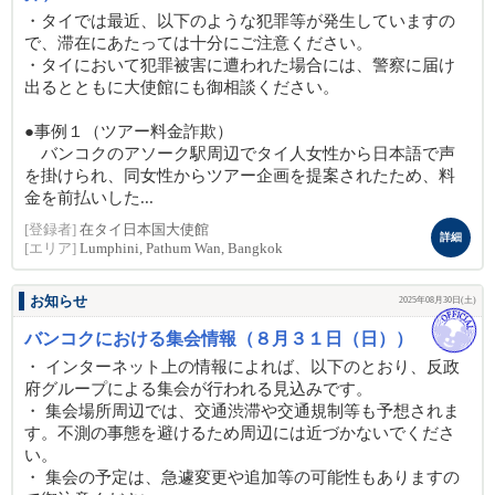
・タイでは最近、以下のような犯罪等が発生していますの
で、滞在にあたっては十分にご注意ください。
・タイにおいて犯罪被害に遭われた場合には、警察に届け
出るとともに大使館にも御相談ください。
●事例１（ツアー料金詐欺）
バンコクのアソーク駅周辺でタイ人女性から日本語で声
を掛けられ、同女性からツアー企画を提案されたため、料
金を前払いした...
[登録者]
在タイ日本国大使館
詳細
[エリア]
Lumphini, Pathum Wan, Bangkok
お知らせ
2025年08月30日(土)
バンコクにおける集会情報（８月３１日（日））
・ インターネット上の情報によれば、以下のとおり、反政
府グループによる集会が行われる見込みです。
・ 集会場所周辺では、交通渋滞や交通規制等も予想されま
す。不測の事態を避けるため周辺には近づかないでくださ
い。
・ 集会の予定は、急遽変更や追加等の可能性もありますの