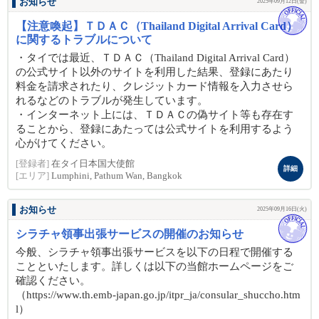
お知らせ
2025年09月12日(金)
【注意喚起】ＴＤＡＣ（Thailand Digital Arrival Card）
に関するトラブルについて
・タイでは最近、ＴＤＡＣ（Thailand Digital Arrival Card）
の公式サイト以外のサイトを利用した結果、登録にあたり
料金を請求されたり、クレジットカード情報を入力させら
れるなどのトラブルが発生しています。
・インターネット上には、ＴＤＡＣの偽サイト等も存在す
ることから、登録にあたっては公式サイトを利用するよう
心がけてください。
[登録者]
在タイ日本国大使館
詳細
[エリア]
Lumphini, Pathum Wan, Bangkok
お知らせ
2025年09月16日(火)
シラチャ領事出張サービスの開催のお知らせ
今般、シラチャ領事出張サービスを以下の日程で開催する
ことといたします。詳しくは以下の当館ホームページをご
確認ください。
（https://www.th.emb-japan.go.jp/itpr_ja/consular_shuccho.htm
l）