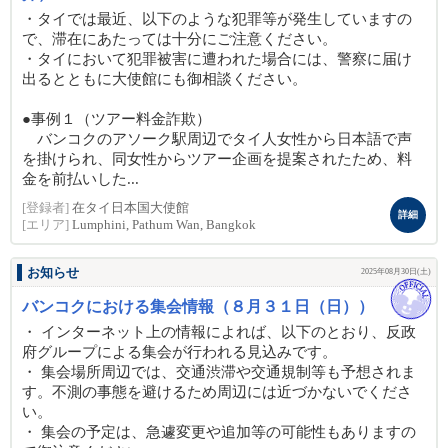
・タイでは最近、以下のような犯罪等が発生していますの
で、滞在にあたっては十分にご注意ください。
・タイにおいて犯罪被害に遭われた場合には、警察に届け
出るとともに大使館にも御相談ください。
●事例１（ツアー料金詐欺）
バンコクのアソーク駅周辺でタイ人女性から日本語で声
を掛けられ、同女性からツアー企画を提案されたため、料
金を前払いした...
[登録者]
在タイ日本国大使館
詳細
[エリア]
Lumphini, Pathum Wan, Bangkok
お知らせ
2025年08月30日(土)
バンコクにおける集会情報（８月３１日（日））
・ インターネット上の情報によれば、以下のとおり、反政
府グループによる集会が行われる見込みです。
・ 集会場所周辺では、交通渋滞や交通規制等も予想されま
す。不測の事態を避けるため周辺には近づかないでくださ
い。
・ 集会の予定は、急遽変更や追加等の可能性もありますの