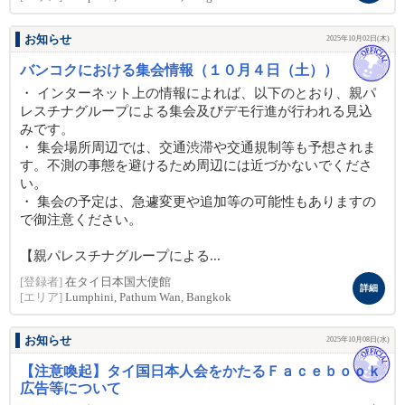
お知らせ
2025年10月02日(木)
バンコクにおける集会情報（１０月４日（土））
・ インターネット上の情報によれば、以下のとおり、親パ
レスチナグループによる集会及びデモ行進が行われる見込
みです。
・ 集会場所周辺では、交通渋滞や交通規制等も予想されま
す。不測の事態を避けるため周辺には近づかないでくださ
い。
・ 集会の予定は、急遽変更や追加等の可能性もありますの
で御注意ください。
【親パレスチナグループによる...
[登録者]
在タイ日本国大使館
詳細
[エリア]
Lumphini, Pathum Wan, Bangkok
お知らせ
2025年10月08日(水)
【注意喚起】タイ国日本人会をかたるＦａｃｅｂｏｏｋ
広告等について