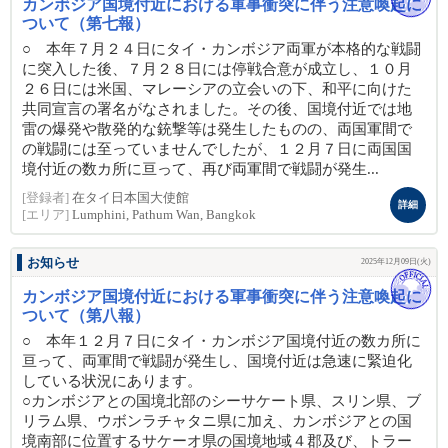
カンボジア国境付近における軍事衝突に伴う注意喚起に
ついて（第七報）
○ 本年７月２４日にタイ・カンボジア両軍が本格的な戦闘
に突入した後、７月２８日には停戦合意が成立し、１０月
２６日には米国、マレーシアの立会いの下、和平に向けた
共同宣言の署名がなされました。その後、国境付近では地
雷の爆発や散発的な銃撃等は発生したものの、両国軍間で
の戦闘には至っていませんでしたが、１２月７日に両国国
境付近の数カ所に亘って、再び両軍間で戦闘が発生...
[登録者]
在タイ日本国大使館
詳細
[エリア]
Lumphini, Pathum Wan, Bangkok
お知らせ
2025年12月09日(火)
カンボジア国境付近における軍事衝突に伴う注意喚起に
ついて（第八報）
○ 本年１２月７日にタイ・カンボジア国境付近の数カ所に
亘って、両軍間で戦闘が発生し、国境付近は急速に緊迫化
している状況にあります。
○カンボジアとの国境北部のシーサケート県、スリン県、ブ
リラム県、ウボンラチャタニ県に加え、カンボジアとの国
境南部に位置するサケーオ県の国境地域４郡及び、トラー