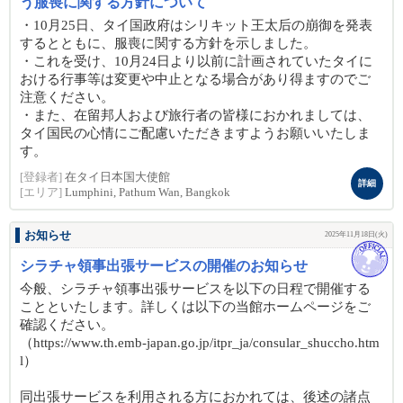
う服喪に関する方針について
・10月25日、タイ国政府はシリキット王太后の崩御を発表
するとともに、服喪に関する方針を示しました。
・これを受け、10月24日より以前に計画されていたタイに
おける行事等は変更や中止となる場合があり得ますのでご
注意ください。
・また、在留邦人および旅行者の皆様におかれましては、
タイ国民の心情にご配慮いただきますようお願いいたしま
す。
[登録者]
在タイ日本国大使館
詳細
[エリア]
Lumphini, Pathum Wan, Bangkok
お知らせ
2025年11月18日(火)
シラチャ領事出張サービスの開催のお知らせ
今般、シラチャ領事出張サービスを以下の日程で開催する
ことといたします。詳しくは以下の当館ホームページをご
確認ください。
（https://www.th.emb-japan.go.jp/itpr_ja/consular_shuccho.htm
l）
同出張サービスを利用される方におかれては、後述の諸点