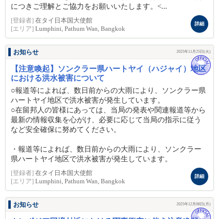
につきご理解とご協力をお願いいたします。<...
[登録者]
在タイ日本国大使館
詳細
[エリア]
Lumphini, Pathum Wan, Bangkok
お知らせ
2025年11月25日(火)
【注意喚起】ソンクラー県ハートヤイ（ハジャイ）地区
における洪水被害について
○報道等によれば、数日前からの大雨により、ソンクラー県
ハートヤイ地区で洪水被害が発生しています。
○在留邦人の皆様にあっては、当局の発表や関連報道等から
最新の情報収集を心がけ、必要に応じて当局の指示に従う
など安全確保に努めてください。
・報道等によれば、数日前からの大雨により、ソンクラー
県ハートヤイ地区で洪水被害が発生しています。
[登録者]
在タイ日本国大使館
詳細
[エリア]
Lumphini, Pathum Wan, Bangkok
お知らせ
2025年12月08日(月)