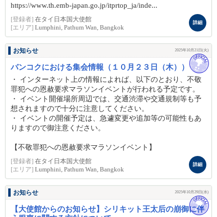
https://www.th.emb-japan.go.jp/itprtop_ja/inde...
[登録者]
在タイ日本国大使館
詳細
[エリア]
Lumphini, Pathum Wan, Bangkok
お知らせ
2025年10月21日(火)
バンコクにおける集会情報（１０月２３日（木））
・ インターネット上の情報によれば、以下のとおり、不敬
罪犯への恩赦要求マラソンイベントが行われる予定です。
・ イベント開催場所周辺では、交通渋滞や交通規制等も予
想されますので十分に注意してください。
・ イベントの開催予定は、急遽変更や追加等の可能性もあ
りますので御注意ください。
【不敬罪犯への恩赦要求マラソンイベント】
[登録者]
在タイ日本国大使館
詳細
[エリア]
Lumphini, Pathum Wan, Bangkok
お知らせ
2025年10月29日(水)
【大使館からのお知らせ】シリキット王太后の崩御に伴