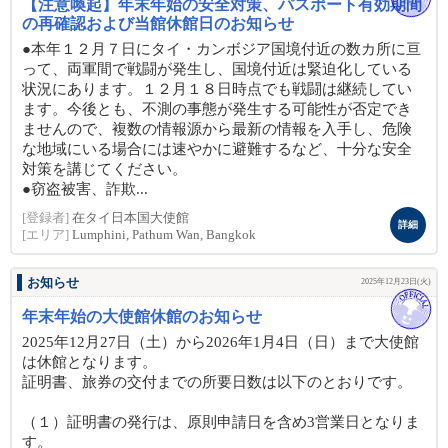
【注意喚起】年末年始の安全対策、パスポート有効期間
の再確認および当館休館日のお知らせ
●本年１２月７日にタイ・カンボジア国境付近の数カ所に亘
って、両軍間で戦闘が発生し、国境付近は緊迫化している
状況にあります。１２月１８日時点でも戦闘は継続してい
ます。今後とも、不測の事態が発生する可能性が否定でき
ませんので、複数の情報源から最新の情報を入手し、危険
な地域にいる場合には速やかに避難するなど、十分な安全
対策を講じてください。
●窃盗被害、詐欺...
[登録者]
在タイ日本国大使館
詳細
[エリア]
Lumphini, Pathum Wan, Bangkok
お知らせ
2025年12月23日(火)
年末年始の大使館休館のお知らせ
2025年12月27日（土）から2026年1月4日（日）まで大使館
は休館となります。
証明書、旅券の交付までの所要日数は以下のとおりです。
（１）証明書の発行は、原則申請日を含め3営業日となりま
す。