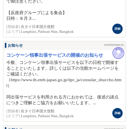
で御注意ください。
【反政府グループによる集会】
日時：８月３...
[登録者]
在タイ日本国大使館
詳細
[エリア]
Lumphini, Pathum Wan, Bangkok
お知らせ
2025年09月08日(月)
コンケーン領事出張サービスの開催のお知らせ
今般、コンケーン領事出張サービスを以下の日程で開催す
ることといたします。詳しくは以下の当館ホームページを
ご確認ください。
（https://www.th.emb-japan.go.jp/itpr_ja/consular_shuccho.htm
l）
同出張サービスを利用される方におかれては、後述の諸点
につきご理解とご協力をお願いいたします。...
[登録者]
在タイ日本国大使館
詳細
[エリア]
Lumphini, Pathum Wan, Bangkok