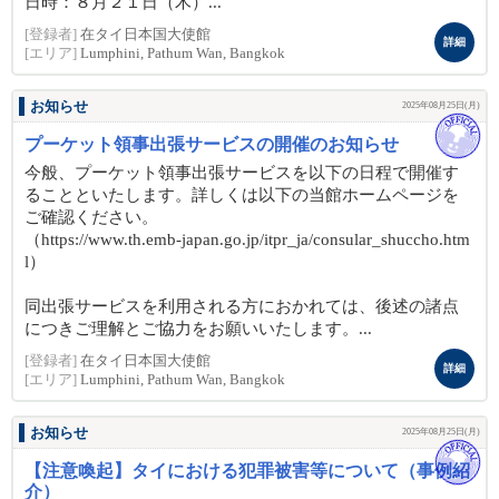
日時：８月２１日（木）...
[登録者]
在タイ日本国大使館
詳細
[エリア]
Lumphini, Pathum Wan, Bangkok
お知らせ
2025年08月25日(月)
プーケット領事出張サービスの開催のお知らせ
今般、プーケット領事出張サービスを以下の日程で開催す
ることといたします。詳しくは以下の当館ホームページを
ご確認ください。
（https://www.th.emb-japan.go.jp/itpr_ja/consular_shuccho.htm
l）
同出張サービスを利用される方におかれては、後述の諸点
につきご理解とご協力をお願いいたします。...
[登録者]
在タイ日本国大使館
詳細
[エリア]
Lumphini, Pathum Wan, Bangkok
お知らせ
2025年08月25日(月)
【注意喚起】タイにおける犯罪被害等について（事例紹
介）