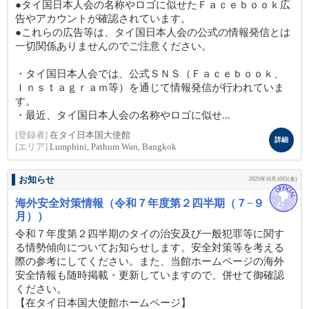
●タイ国日本人会の名称やロゴに似せたＦａｃｅｂｏｏｋ広
告やアカウントが確認されています。
●これらの広告等は、タイ国日本人会の公式の情報発信とは
一切関係ありませんのでご注意ください。
・タイ国日本人会では、公式ＳＮＳ（Ｆａｃｅｂｏｏｋ、
Ｉｎｓｔａｇｒａｍ等）を通じて情報発信が行われていま
す。
・最近、タイ国日本人会の名称やロゴに似せ...
[登録者]
在タイ日本国大使館
詳細
[エリア]
Lumphini, Pathum Wan, Bangkok
お知らせ
2025年10月10日(金)
海外安全対策情報（令和７年度第２四半期（７−９
月））
令和７年度第２四半期のタイの治安及び一般犯罪等に関す
る情勢傾向についてお知らせします。安全対策等を考える
際の参考にしてください。また、当館ホームページの海外
安全情報も随時掲載・更新していますので、併せて御確認
ください。
【在タイ日本国大使館ホームページ】