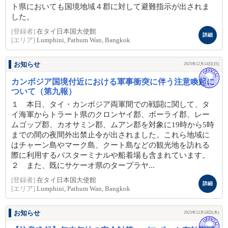
ト県においても国境地域４郡に対して避難指示が出されま
した。
[登録者]
在タイ日本国大使館
詳細
[エリア]
Lumphini, Pathum Wan, Bangkok
お知らせ
2025年12月14日(日)
カンボジア国境付近における軍事衝突に伴う注意喚起に
ついて（第九報）
１ 本日、タイ・カンボジア両軍間での戦闘に関して、タ
イ海軍からトラート県のクロンヤイ郡、ボーライ郡、レー
ムゴップ郡、カオサミン郡、ムアン郡を対象に19時から5時
までの間の夜間外出禁止令が出されました。これら地域に
はチャーン島やマーク島、クート島などの観光地を訪れる
際に利用するバスターミナルや船着場も含まれています。
２ また、既にサケーオ県のタープラヤ...
[登録者]
在タイ日本国大使館
詳細
[エリア]
Lumphini, Pathum Wan, Bangkok
お知らせ
2025年12月18日(木)