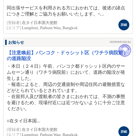
同出張サービスを利用される方におかれては、後述の諸点
につきご理解とご協力をお願いいたします。<...
[登録者]
在タイ日本国大使館
詳細
[エリア]
Lumphini, Pathum Wan, Bangkok
お知らせ
2025年09月24日(水)
【注意喚起】バンコク・ドゥシット区（ワチラ病院前）
の道路陥没
・本日（２４日）午前、バンコク都ドゥシット区内のサー
ムセーン通り（ワチラ病院前）において、道路の陥没が発
生しました。
・報道によると、周辺の交通規制や周辺住民の避難措置な
どがとられているとされています。
・在留邦人及び渡航者の皆さまにおかれては、不測の事態
を避けるため、現場付近には近づかないように十分ご注意
ください。
○在タイ日本国...
[登録者]
在タイ日本国大使館
詳細
[エリア]
Lumphini, Pathum Wan, Bangkok