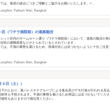
ては、後述の諸点につきご理解とご協力をお願いいたします。<...
Lumphini, Pathum Wan, Bangkok
ト区（ワチラ病院前）の道路陥没
ゥシット区内のサームセーン通り（ワチラ病院前）において、道路の陥没が発
辺住民の避難措置などがとられているとされています。
れては、不測の事態を避けるため、現場付近には近づかないように十分ご注意
Lumphini, Pathum Wan, Bangkok
月４日（土））
以下のとおり、親パレスチナグループによる集会及びデモ行進が行われる見込
規制等も予想されます。不測の事態を避けるため周辺には近づかないでくださ
可能性もありますので御注意ください。