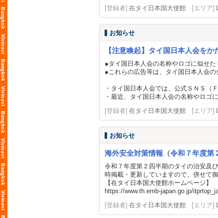
[登録者]
在タイ日本国大使館
[エリア]
お知らせ
【注意喚起】タイ国日本人会をか
●タイ国日本人会の名称やロゴに似せた
●これらの広告等は、タイ国日本人会の
・タイ国日本人会では、公式ＳＮＳ（
・最近、タイ国日本人会の名称やロゴに似
[登録者]
在タイ日本国大使館
[エリア]
お知らせ
海外安全対策情報（令和７年度第
令和７年度第２四半期のタイの治安及
時掲載・更新していますので、併せて
【在タイ日本国大使館ホームページ】
https://www.th.emb-japan.go.jp/itprtop_ja
[登録者]
在タイ日本国大使館
[エリア]