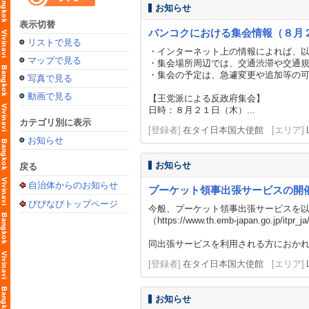
お知らせ
表示切替
バンコクにおける集会情報（８月
リストで見る
・インターネット上の情報によれば、
マップで見る
・集会場所周辺では、交通渋滞や交通
・集会の予定は、急遽変更や追加等の
写真で見る
動画で見る
【王党派による反政府集会】
日時：８月２１日（木）...
カテゴリ別に表示
[登録者]
在タイ日本国大使館
[エリア]
お知らせ
お知らせ
戻る
自治体からのお知らせ
プーケット領事出張サービスの開
びびなびトップページ
今般、プーケット領事出張サービスを
（
https://www.th.emb-japan.go.jp/itpr_j
同出張サービスを利用される方におかれ
[登録者]
在タイ日本国大使館
[エリア]
お知らせ