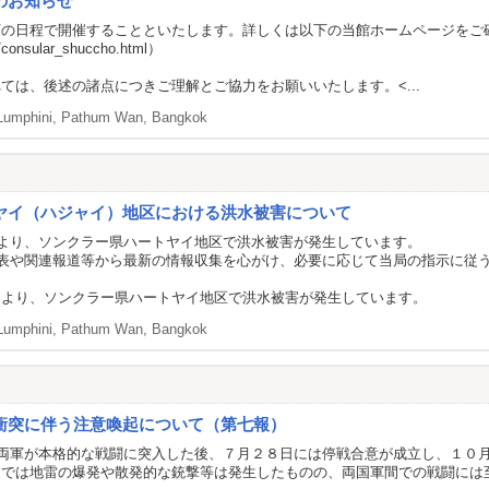
のお知らせ
下の日程で開催することといたします。詳しくは以下の当館ホームページをご
a/consular_shuccho.html
）
ては、後述の諸点につきご理解とご協力をお願いいたします。<...
Lumphini, Pathum Wan, Bangkok
ヤイ（ハジャイ）地区における洪水被害について
より、ソンクラー県ハートヤイ地区で洪水被害が発生しています。
表や関連報道等から最新の情報収集を心がけ、必要に応じて当局の指示に従
により、ソンクラー県ハートヤイ地区で洪水被害が発生しています。
Lumphini, Pathum Wan, Bangkok
衝突に伴う注意喚起について（第七報）
両軍が本格的な戦闘に突入した後、７月２８日には停戦合意が成立し、１０
近では地雷の爆発や散発的な銃撃等は発生したものの、両国軍間での戦闘には