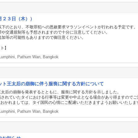
月２３日（木））
以下のとおり、不敬罪犯への恩赦要求マラソンイベントが行われる予定です。
滞や交通規制等も予想されますので十分に注意してください。
追加等の可能性もありますので御注意ください。
ント】
Lumphini, Pathum Wan, Bangkok
ット王太后の崩御に伴う服喪に関する方針について
ト王太后の崩御を発表するとともに、服喪に関する方針を示しました。
計画されていたタイにおける行事等は変更や中止となる場合があり得ますのでご
におかれましては、タイ国民の心情にご配慮いただきますようお願いいたしま
Lumphini, Pathum Wan, Bangkok