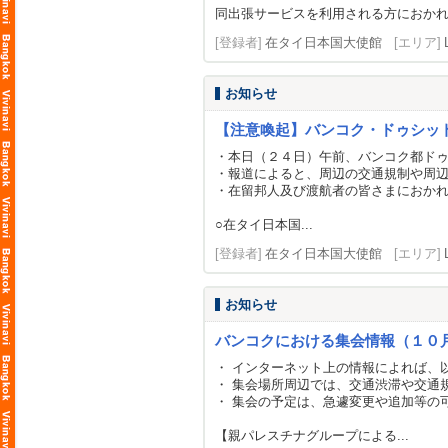
同出張サービスを利用される方におかれ
[登録者]
在タイ日本国大使館
[エリア]
お知らせ
【注意喚起】バンコク・ドゥシッ
・本日（２４日）午前、バンコク都ド
・報道によると、周辺の交通規制や周
・在留邦人及び渡航者の皆さまにおか
○在タイ日本国...
[登録者]
在タイ日本国大使館
[エリア]
お知らせ
バンコクにおける集会情報（１０
・ インターネット上の情報によれば、
・ 集会場所周辺では、交通渋滞や交通
・ 集会の予定は、急遽変更や追加等の
【親パレスチナグループによる...