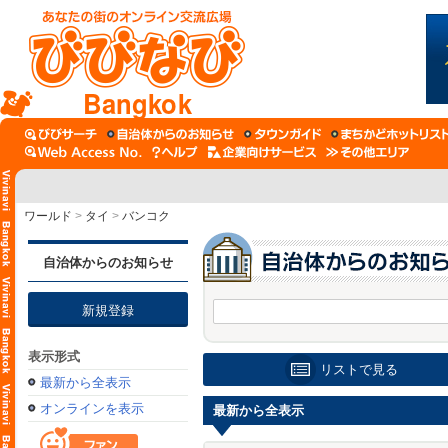
Bangkok
ワールド
>
タイ
>
バンコク
自治体からのお知らせ
新規登録
表示形式
リストで見る
最新から全表示
オンラインを表示
最新から全表示