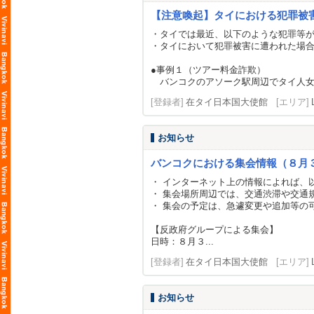
【注意喚起】タイにおける犯罪被
・タイでは最近、以下のような犯罪等
・タイにおいて犯罪被害に遭われた場
●事例１（ツアー料金詐欺）
バンコクのアソーク駅周辺でタイ人女性
[登録者]
在タイ日本国大使館
[エリア]
お知らせ
バンコクにおける集会情報（８月
・ インターネット上の情報によれば、
・ 集会場所周辺では、交通渋滞や交通
・ 集会の予定は、急遽変更や追加等の
【反政府グループによる集会】
日時：８月３...
[登録者]
在タイ日本国大使館
[エリア]
お知らせ