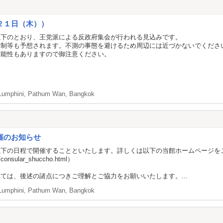
２１日（木））
以下のとおり、王党派による反政府集会が行われる見込みです。
規制等も予想されます。不測の事態を避けるため周辺には近づかないでくださ
可能性もありますので御注意ください。
Lumphini, Pathum Wan, Bangkok
催のお知らせ
以下の日程で開催することといたします。詳しくは以下の当館ホームページを
a/consular_shuccho.html
）
ては、後述の諸点につきご理解とご協力をお願いいたします。...
Lumphini, Pathum Wan, Bangkok