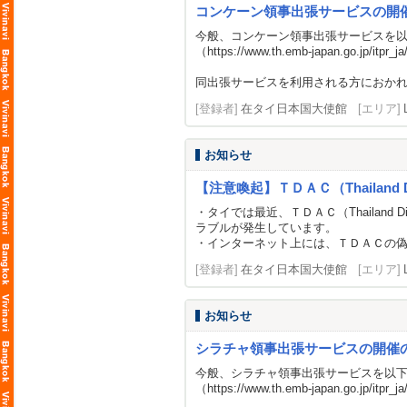
コンケーン領事出張サービスの開
今般、コンケーン領事出張サービスを
（
https://www.th.emb-japan.go.jp/itpr_j
同出張サービスを利用される方におかれ
[登録者]
在タイ日本国大使館
[エリア]
お知らせ
【注意喚起】ＴＤＡＣ（Thailand Di
・タイでは最近、ＴＤＡＣ（Thailand
ラブルが発生しています。
・インターネット上には、ＴＤＡＣの
[登録者]
在タイ日本国大使館
[エリア]
お知らせ
シラチャ領事出張サービスの開催
今般、シラチャ領事出張サービスを以
（
https://www.th.emb-japan.go.jp/itpr_j