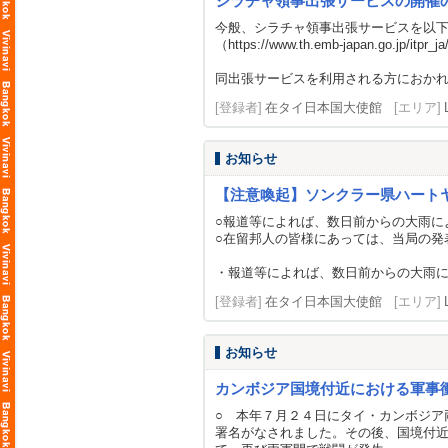
シラチャ領事出張サービスの開催
今般、シラチャ領事出張サービスを以
（
https://www.th.emb-japan.go.jp/itpr_j
同出張サービスを利用される方におかれ
[登録者]
在タイ日本国大使館
[エリア]
お知らせ
【注意喚起】ソンクラー県ハート
○報道等によれば、数日前からの大雨に
○在留邦人の皆様にあっては、当局の発
・報道等によれば、数日前からの大雨
[登録者]
在タイ日本国大使館
[エリア]
お知らせ
カンボジア国境付近における軍事
○ 本年７月２４日にタイ・カンボジア
署名がなされました。その後、国境付