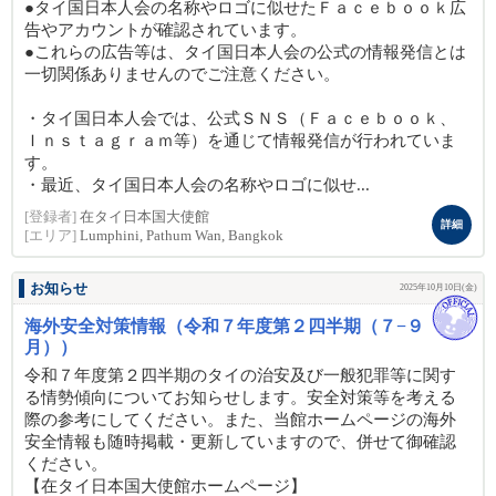
●タイ国日本人会の名称やロゴに似せたＦａｃｅｂｏｏｋ広
告やアカウントが確認されています。
●これらの広告等は、タイ国日本人会の公式の情報発信とは
一切関係ありませんのでご注意ください。
・タイ国日本人会では、公式ＳＮＳ（Ｆａｃｅｂｏｏｋ、
Ｉｎｓｔａｇｒａｍ等）を通じて情報発信が行われていま
す。
・最近、タイ国日本人会の名称やロゴに似せ...
[登録者]
在タイ日本国大使館
詳細
[エリア]
Lumphini, Pathum Wan, Bangkok
お知らせ
2025年10月10日(金)
海外安全対策情報（令和７年度第２四半期（７−９
月））
令和７年度第２四半期のタイの治安及び一般犯罪等に関す
る情勢傾向についてお知らせします。安全対策等を考える
際の参考にしてください。また、当館ホームページの海外
安全情報も随時掲載・更新していますので、併せて御確認
ください。
【在タイ日本国大使館ホームページ】