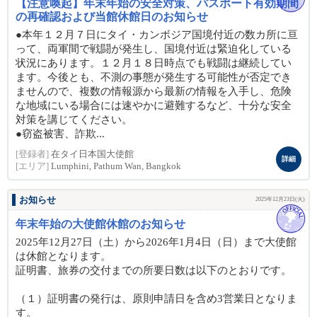
【注意喚起】年末年始の安全対策、パスポート有効期間
の再確認および当館休館日のお知らせ
●本年１２月７日にタイ・カンボジア国境付近の数カ所に亘
って、両軍間で戦闘が発生し、国境付近は緊迫化している
状況にあります。１２月１８日時点でも戦闘は継続してい
ます。今後とも、不測の事態が発生する可能性が否定でき
ませんので、複数の情報源から最新の情報を入手し、危険
な地域にいる場合には速やかに避難するなど、十分な安全
対策を講じてください。
●窃盗被害、詐欺...
[登録者]
在タイ日本国大使館
詳細
[エリア]
Lumphini, Pathum Wan, Bangkok
お知らせ
2025年12月23日(火)
年末年始の大使館休館のお知らせ
2025年12月27日（土）から2026年1月4日（日）まで大使館
は休館となります。
証明書、旅券の交付までの所要日数は以下のとおりです。
（１）証明書の発行は、原則申請日を含め3営業日となりま
す。