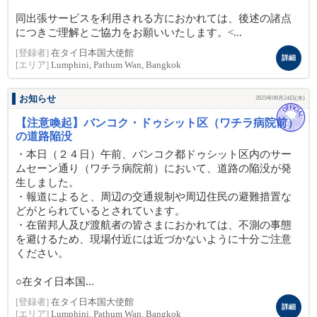
同出張サービスを利用される方におかれては、後述の諸点
につきご理解とご協力をお願いいたします。<...
[登録者]
在タイ日本国大使館
詳細
[エリア]
Lumphini, Pathum Wan, Bangkok
お知らせ
2025年09月24日(水)
【注意喚起】バンコク・ドゥシット区（ワチラ病院前）
の道路陥没
・本日（２４日）午前、バンコク都ドゥシット区内のサー
ムセーン通り（ワチラ病院前）において、道路の陥没が発
生しました。
・報道によると、周辺の交通規制や周辺住民の避難措置な
どがとられているとされています。
・在留邦人及び渡航者の皆さまにおかれては、不測の事態
を避けるため、現場付近には近づかないように十分ご注意
ください。
○在タイ日本国...
[登録者]
在タイ日本国大使館
詳細
[エリア]
Lumphini, Pathum Wan, Bangkok