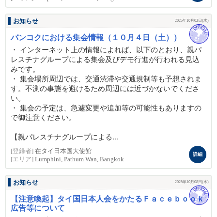
お知らせ
2025年10月02日(木)
バンコクにおける集会情報（１０月４日（土））
・ インターネット上の情報によれば、以下のとおり、親パ
レスチナグループによる集会及びデモ行進が行われる見込
みです。
・ 集会場所周辺では、交通渋滞や交通規制等も予想されま
す。不測の事態を避けるため周辺には近づかないでくださ
い。
・ 集会の予定は、急遽変更や追加等の可能性もありますの
で御注意ください。
【親パレスチナグループによる...
[登録者]
在タイ日本国大使館
詳細
[エリア]
Lumphini, Pathum Wan, Bangkok
お知らせ
2025年10月08日(水)
【注意喚起】タイ国日本人会をかたるＦａｃｅｂｏｏｋ
広告等について