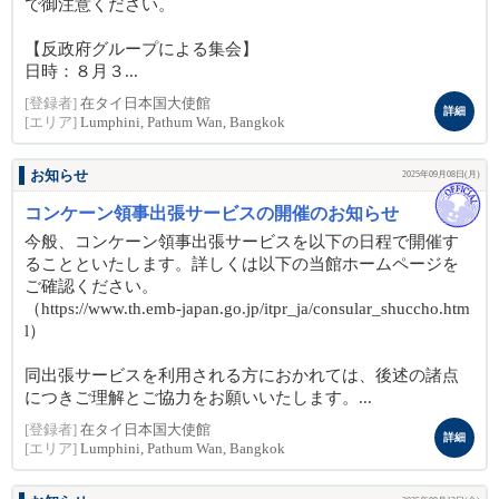
で御注意ください。
【反政府グループによる集会】
日時：８月３...
[登録者]
在タイ日本国大使館
詳細
[エリア]
Lumphini, Pathum Wan, Bangkok
お知らせ
2025年09月08日(月)
コンケーン領事出張サービスの開催のお知らせ
今般、コンケーン領事出張サービスを以下の日程で開催す
ることといたします。詳しくは以下の当館ホームページを
ご確認ください。
（https://www.th.emb-japan.go.jp/itpr_ja/consular_shuccho.htm
l）
同出張サービスを利用される方におかれては、後述の諸点
につきご理解とご協力をお願いいたします。...
[登録者]
在タイ日本国大使館
詳細
[エリア]
Lumphini, Pathum Wan, Bangkok