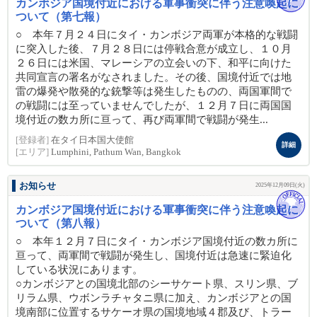
カンボジア国境付近における軍事衝突に伴う注意喚起に
ついて（第七報）
○ 本年７月２４日にタイ・カンボジア両軍が本格的な戦闘
に突入した後、７月２８日には停戦合意が成立し、１０月
２６日には米国、マレーシアの立会いの下、和平に向けた
共同宣言の署名がなされました。その後、国境付近では地
雷の爆発や散発的な銃撃等は発生したものの、両国軍間で
の戦闘には至っていませんでしたが、１２月７日に両国国
境付近の数カ所に亘って、再び両軍間で戦闘が発生...
[登録者]
在タイ日本国大使館
詳細
[エリア]
Lumphini, Pathum Wan, Bangkok
お知らせ
2025年12月09日(火)
カンボジア国境付近における軍事衝突に伴う注意喚起に
ついて（第八報）
○ 本年１２月７日にタイ・カンボジア国境付近の数カ所に
亘って、両軍間で戦闘が発生し、国境付近は急速に緊迫化
している状況にあります。
○カンボジアとの国境北部のシーサケート県、スリン県、ブ
リラム県、ウボンラチャタニ県に加え、カンボジアとの国
境南部に位置するサケーオ県の国境地域４郡及び、トラー