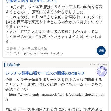
う服喪に関する方針について
・10月25日、タイ国政府はシリキット王太后の崩御を発表
するとともに、服喪に関する方針を示しました。
・これを受け、10月24日より以前に計画されていたタイに
おける行事等は変更や中止となる場合があり得ますのでご
注意ください。
・また、在留邦人および旅行者の皆様におかれましては、
タイ国民の心情にご配慮いただきますようお願いいたしま
す。
[登録者]
在タイ日本国大使館
詳細
[エリア]
Lumphini, Pathum Wan, Bangkok
お知らせ
2025年11月18日(火)
シラチャ領事出張サービスの開催のお知らせ
今般、シラチャ領事出張サービスを以下の日程で開催する
ことといたします。詳しくは以下の当館ホームページをご
確認ください。
（https://www.th.emb-japan.go.jp/itpr_ja/consular_shuccho.htm
l）
同出張サービスを利用される方におかれては、後述の諸点