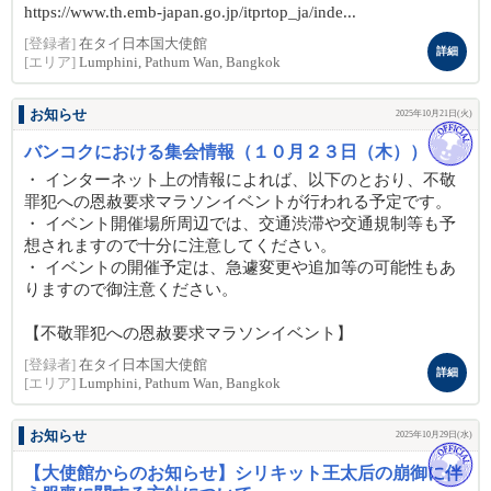
https://www.th.emb-japan.go.jp/itprtop_ja/inde...
[登録者]
在タイ日本国大使館
詳細
[エリア]
Lumphini, Pathum Wan, Bangkok
お知らせ
2025年10月21日(火)
バンコクにおける集会情報（１０月２３日（木））
・ インターネット上の情報によれば、以下のとおり、不敬
罪犯への恩赦要求マラソンイベントが行われる予定です。
・ イベント開催場所周辺では、交通渋滞や交通規制等も予
想されますので十分に注意してください。
・ イベントの開催予定は、急遽変更や追加等の可能性もあ
りますので御注意ください。
【不敬罪犯への恩赦要求マラソンイベント】
[登録者]
在タイ日本国大使館
詳細
[エリア]
Lumphini, Pathum Wan, Bangkok
お知らせ
2025年10月29日(水)
【大使館からのお知らせ】シリキット王太后の崩御に伴