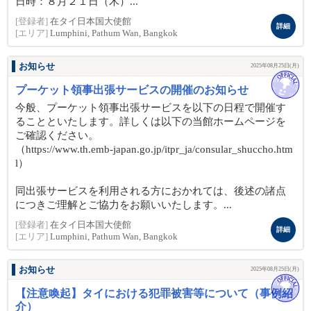
日時：８月２１日（木）...
[登録者]
在タイ日本国大使館
詳細
[エリア]
Lumphini, Pathum Wan, Bangkok
お知らせ
2025年08月25日(月)
プーケット領事出張サービスの開催のお知らせ
今般、プーケット領事出張サービスを以下の日程で開催す
ることといたします。詳しくは以下の当館ホームページを
ご確認ください。
（https://www.th.emb-japan.go.jp/itpr_ja/consular_shuccho.htm
l）
同出張サービスを利用される方におかれては、後述の諸点
につきご理解とご協力をお願いいたします。...
[登録者]
在タイ日本国大使館
詳細
[エリア]
Lumphini, Pathum Wan, Bangkok
お知らせ
2025年08月25日(月)
【注意喚起】タイにおける犯罪被害等について（事例紹
介）