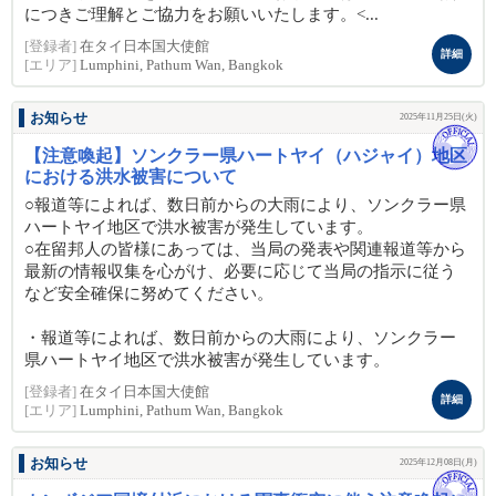
につきご理解とご協力をお願いいたします。<...
[登録者]
在タイ日本国大使館
詳細
[エリア]
Lumphini, Pathum Wan, Bangkok
お知らせ
2025年11月25日(火)
【注意喚起】ソンクラー県ハートヤイ（ハジャイ）地区
における洪水被害について
○報道等によれば、数日前からの大雨により、ソンクラー県
ハートヤイ地区で洪水被害が発生しています。
○在留邦人の皆様にあっては、当局の発表や関連報道等から
最新の情報収集を心がけ、必要に応じて当局の指示に従う
など安全確保に努めてください。
・報道等によれば、数日前からの大雨により、ソンクラー
県ハートヤイ地区で洪水被害が発生しています。
[登録者]
在タイ日本国大使館
詳細
[エリア]
Lumphini, Pathum Wan, Bangkok
お知らせ
2025年12月08日(月)