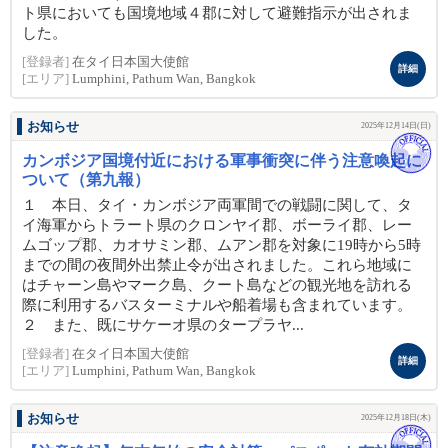
ト県においても国境地域４郡に対して避難指示が出されま
した。
[登録者]
在タイ日本国大使館
詳細
[エリア]
Lumphini, Pathum Wan, Bangkok
お知らせ
2025年12月14日(日)
カンボジア国境付近における軍事衝突に伴う注意喚起に
ついて（第九報）
１ 本日、タイ・カンボジア両軍間での戦闘に関して、タ
イ海軍からトラート県のクロンヤイ郡、ボーライ郡、レー
ムゴップ郡、カオサミン郡、ムアン郡を対象に19時から5時
までの間の夜間外出禁止令が出されました。これら地域に
はチャーン島やマーク島、クート島などの観光地を訪れる
際に利用するバスターミナルや船着場も含まれています。
２ また、既にサケーオ県のタープラヤ...
[登録者]
在タイ日本国大使館
詳細
[エリア]
Lumphini, Pathum Wan, Bangkok
お知らせ
2025年12月18日(木)