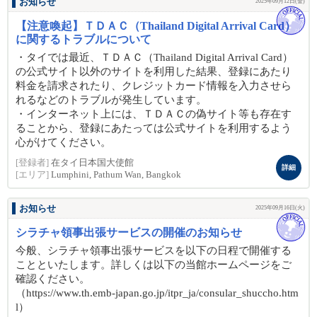
お知らせ
2025年09月12日(金)
【注意喚起】ＴＤＡＣ（Thailand Digital Arrival Card）
に関するトラブルについて
・タイでは最近、ＴＤＡＣ（Thailand Digital Arrival Card）
の公式サイト以外のサイトを利用した結果、登録にあたり
料金を請求されたり、クレジットカード情報を入力させら
れるなどのトラブルが発生しています。
・インターネット上には、ＴＤＡＣの偽サイト等も存在す
ることから、登録にあたっては公式サイトを利用するよう
心がけてください。
[登録者]
在タイ日本国大使館
詳細
[エリア]
Lumphini, Pathum Wan, Bangkok
お知らせ
2025年09月16日(火)
シラチャ領事出張サービスの開催のお知らせ
今般、シラチャ領事出張サービスを以下の日程で開催する
ことといたします。詳しくは以下の当館ホームページをご
確認ください。
（https://www.th.emb-japan.go.jp/itpr_ja/consular_shuccho.htm
l）