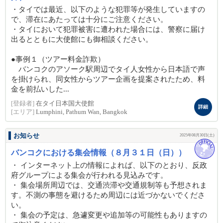
・タイでは最近、以下のような犯罪等が発生していますの
で、滞在にあたっては十分にご注意ください。
・タイにおいて犯罪被害に遭われた場合には、警察に届け
出るとともに大使館にも御相談ください。
●事例１（ツアー料金詐欺）
バンコクのアソーク駅周辺でタイ人女性から日本語で声
を掛けられ、同女性からツアー企画を提案されたため、料
金を前払いした...
[登録者]
在タイ日本国大使館
詳細
[エリア]
Lumphini, Pathum Wan, Bangkok
お知らせ
2025年08月30日(土)
バンコクにおける集会情報（８月３１日（日））
・ インターネット上の情報によれば、以下のとおり、反政
府グループによる集会が行われる見込みです。
・ 集会場所周辺では、交通渋滞や交通規制等も予想されま
す。不測の事態を避けるため周辺には近づかないでくださ
い。
・ 集会の予定は、急遽変更や追加等の可能性もありますの