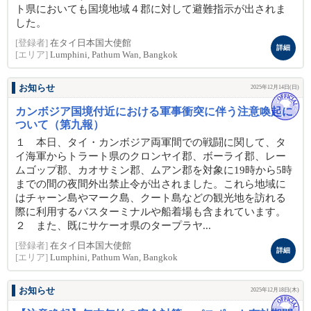
ト県においても国境地域４郡に対して避難指示が出されま
した。
[登録者]
在タイ日本国大使館
詳細
[エリア]
Lumphini, Pathum Wan, Bangkok
お知らせ
2025年12月14日(日)
カンボジア国境付近における軍事衝突に伴う注意喚起に
ついて（第九報）
１ 本日、タイ・カンボジア両軍間での戦闘に関して、タ
イ海軍からトラート県のクロンヤイ郡、ボーライ郡、レー
ムゴップ郡、カオサミン郡、ムアン郡を対象に19時から5時
までの間の夜間外出禁止令が出されました。これら地域に
はチャーン島やマーク島、クート島などの観光地を訪れる
際に利用するバスターミナルや船着場も含まれています。
２ また、既にサケーオ県のタープラヤ...
[登録者]
在タイ日本国大使館
詳細
[エリア]
Lumphini, Pathum Wan, Bangkok
お知らせ
2025年12月18日(木)