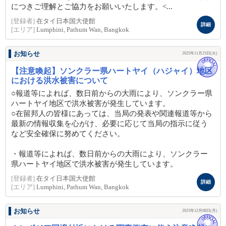
につきご理解とご協力をお願いいたします。<...
[登録者]
在タイ日本国大使館
詳細
[エリア]
Lumphini, Pathum Wan, Bangkok
お知らせ
2025年11月25日(火)
【注意喚起】ソンクラー県ハートヤイ（ハジャイ）地区
における洪水被害について
○報道等によれば、数日前からの大雨により、ソンクラー県
ハートヤイ地区で洪水被害が発生しています。
○在留邦人の皆様にあっては、当局の発表や関連報道等から
最新の情報収集を心がけ、必要に応じて当局の指示に従う
など安全確保に努めてください。
・報道等によれば、数日前からの大雨により、ソンクラー
県ハートヤイ地区で洪水被害が発生しています。
[登録者]
在タイ日本国大使館
詳細
[エリア]
Lumphini, Pathum Wan, Bangkok
お知らせ
2025年12月08日(月)