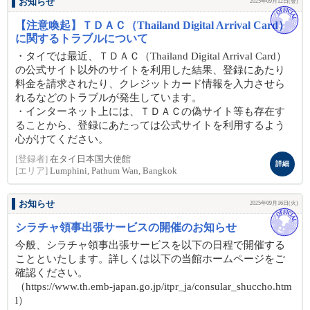
お知らせ
2025年09月12日(金)
【注意喚起】ＴＤＡＣ（Thailand Digital Arrival Card）
に関するトラブルについて
・タイでは最近、ＴＤＡＣ（Thailand Digital Arrival Card）
の公式サイト以外のサイトを利用した結果、登録にあたり
料金を請求されたり、クレジットカード情報を入力させら
れるなどのトラブルが発生しています。
・インターネット上には、ＴＤＡＣの偽サイト等も存在す
ることから、登録にあたっては公式サイトを利用するよう
心がけてください。
[登録者]
在タイ日本国大使館
詳細
[エリア]
Lumphini, Pathum Wan, Bangkok
お知らせ
2025年09月16日(火)
シラチャ領事出張サービスの開催のお知らせ
今般、シラチャ領事出張サービスを以下の日程で開催する
ことといたします。詳しくは以下の当館ホームページをご
確認ください。
（https://www.th.emb-japan.go.jp/itpr_ja/consular_shuccho.htm
l）