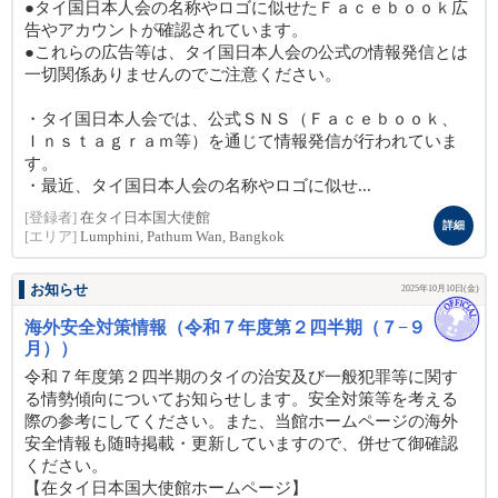
●タイ国日本人会の名称やロゴに似せたＦａｃｅｂｏｏｋ広
告やアカウントが確認されています。
●これらの広告等は、タイ国日本人会の公式の情報発信とは
一切関係ありませんのでご注意ください。
・タイ国日本人会では、公式ＳＮＳ（Ｆａｃｅｂｏｏｋ、
Ｉｎｓｔａｇｒａｍ等）を通じて情報発信が行われていま
す。
・最近、タイ国日本人会の名称やロゴに似せ...
[登録者]
在タイ日本国大使館
詳細
[エリア]
Lumphini, Pathum Wan, Bangkok
お知らせ
2025年10月10日(金)
海外安全対策情報（令和７年度第２四半期（７−９
月））
令和７年度第２四半期のタイの治安及び一般犯罪等に関す
る情勢傾向についてお知らせします。安全対策等を考える
際の参考にしてください。また、当館ホームページの海外
安全情報も随時掲載・更新していますので、併せて御確認
ください。
【在タイ日本国大使館ホームページ】