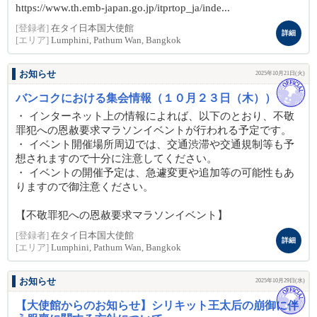
https://www.th.emb-japan.go.jp/itprtop_ja/inde...
[登録者]
在タイ日本国大使館
詳細
[エリア]
Lumphini, Pathum Wan, Bangkok
お知らせ
2025年10月21日(火)
バンコクにおける集会情報（１０月２３日（木））
・ インターネット上の情報によれば、以下のとおり、不敬
罪犯への恩赦要求マラソンイベントが行われる予定です。
・ イベント開催場所周辺では、交通渋滞や交通規制等も予
想されますので十分に注意してください。
・ イベントの開催予定は、急遽変更や追加等の可能性もあ
りますので御注意ください。
【不敬罪犯への恩赦要求マラソンイベント】
[登録者]
在タイ日本国大使館
詳細
[エリア]
Lumphini, Pathum Wan, Bangkok
お知らせ
2025年10月29日(水)
【大使館からのお知らせ】シリキット王太后の崩御に伴