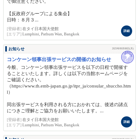
で御注意ください。
【反政府グループによる集会】
日時：８月３...
[登録者]
在タイ日本国大使館
詳細
[エリア]
Lumphini, Pathum Wan, Bangkok
お知らせ
2025年09月08日(月)
コンケーン領事出張サービスの開催のお知らせ
今般、コンケーン領事出張サービスを以下の日程で開催す
ることといたします。詳しくは以下の当館ホームページを
ご確認ください。
（https://www.th.emb-japan.go.jp/itpr_ja/consular_shuccho.htm
l）
同出張サービスを利用される方におかれては、後述の諸点
につきご理解とご協力をお願いいたします。...
[登録者]
在タイ日本国大使館
詳細
[エリア]
Lumphini, Pathum Wan, Bangkok