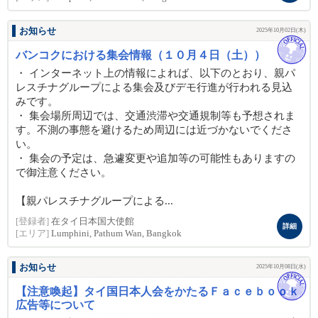
お知らせ
2025年10月02日(木)
バンコクにおける集会情報（１０月４日（土））
・ インターネット上の情報によれば、以下のとおり、親パ
レスチナグループによる集会及びデモ行進が行われる見込
みです。
・ 集会場所周辺では、交通渋滞や交通規制等も予想されま
す。不測の事態を避けるため周辺には近づかないでくださ
い。
・ 集会の予定は、急遽変更や追加等の可能性もありますの
で御注意ください。
【親パレスチナグループによる...
[登録者]
在タイ日本国大使館
詳細
[エリア]
Lumphini, Pathum Wan, Bangkok
お知らせ
2025年10月08日(水)
【注意喚起】タイ国日本人会をかたるＦａｃｅｂｏｏｋ
広告等について