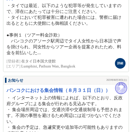
・タイでは最近、以下のような犯罪等が発生していますの
で、滞在にあたっては十分にご注意ください。
・タイにおいて犯罪被害に遭われた場合には、警察に届け
出るとともに大使館にも御相談ください。
●事例１（ツアー料金詐欺）
バンコクのアソーク駅周辺でタイ人女性から日本語で声
を掛けられ、同女性からツアー企画を提案されたため、料
金を前払いした...
[登録者]
在タイ日本国大使館
詳細
[エリア]
Lumphini, Pathum Wan, Bangkok
お知らせ
2025年08月30日(土)
バンコクにおける集会情報（８月３１日（日））
・ インターネット上の情報によれば、以下のとおり、反政
府グループによる集会が行われる見込みです。
・ 集会場所周辺では、交通渋滞や交通規制等も予想されま
す。不測の事態を避けるため周辺には近づかないでくださ
い。
・ 集会の予定は、急遽変更や追加等の可能性もありますの