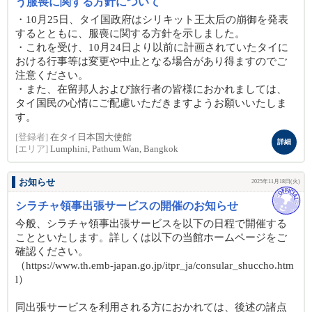
う服喪に関する方針について
・10月25日、タイ国政府はシリキット王太后の崩御を発表
するとともに、服喪に関する方針を示しました。
・これを受け、10月24日より以前に計画されていたタイに
おける行事等は変更や中止となる場合があり得ますのでご
注意ください。
・また、在留邦人および旅行者の皆様におかれましては、
タイ国民の心情にご配慮いただきますようお願いいたしま
す。
[登録者]
在タイ日本国大使館
詳細
[エリア]
Lumphini, Pathum Wan, Bangkok
お知らせ
2025年11月18日(火)
シラチャ領事出張サービスの開催のお知らせ
今般、シラチャ領事出張サービスを以下の日程で開催する
ことといたします。詳しくは以下の当館ホームページをご
確認ください。
（https://www.th.emb-japan.go.jp/itpr_ja/consular_shuccho.htm
l）
同出張サービスを利用される方におかれては、後述の諸点