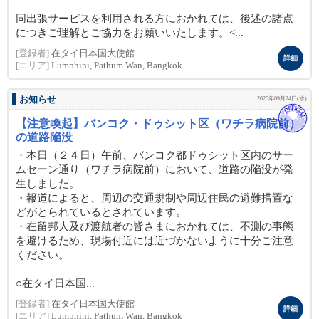
同出張サービスを利用される方におかれては、後述の諸点
につきご理解とご協力をお願いいたします。<...
[登録者]
在タイ日本国大使館
詳細
[エリア]
Lumphini, Pathum Wan, Bangkok
お知らせ
2025年09月24日(水)
【注意喚起】バンコク・ドゥシット区（ワチラ病院前）
の道路陥没
・本日（２４日）午前、バンコク都ドゥシット区内のサー
ムセーン通り（ワチラ病院前）において、道路の陥没が発
生しました。
・報道によると、周辺の交通規制や周辺住民の避難措置な
どがとられているとされています。
・在留邦人及び渡航者の皆さまにおかれては、不測の事態
を避けるため、現場付近には近づかないように十分ご注意
ください。
○在タイ日本国...
[登録者]
在タイ日本国大使館
詳細
[エリア]
Lumphini, Pathum Wan, Bangkok