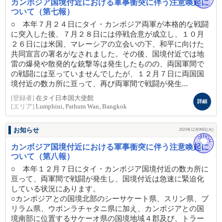
カンボジア国境付近における軍事衝突に伴う注意喚起に
ついて（第七報）
○ 本年７月２４日にタイ・カンボジア両軍が本格的な戦闘
に突入した後、７月２８日には停戦合意が成立し、１０月
２６日には米国、マレーシアの立会いの下、和平に向けた
共同宣言の署名がなされました。その後、国境付近では地
雷の爆発や散発的な銃撃等は発生したものの、両国軍間で
の戦闘には至っていませんでしたが、１２月７日に両国国
境付近の数カ所に亘って、再び両軍間で戦闘が発生...
[登録者]
在タイ日本国大使館
詳細
[エリア]
Lumphini, Pathum Wan, Bangkok
お知らせ
2025年12月09日(火)
カンボジア国境付近における軍事衝突に伴う注意喚起に
ついて（第八報）
○ 本年１２月７日にタイ・カンボジア国境付近の数カ所に
亘って、両軍間で戦闘が発生し、国境付近は急速に緊迫化
している状況にあります。
○カンボジアとの国境北部のシーサケート県、スリン県、ブ
リラム県、ウボンラチャタニ県に加え、カンボジアとの国
境南部に位置するサケーオ県の国境地域４郡及び、トラー