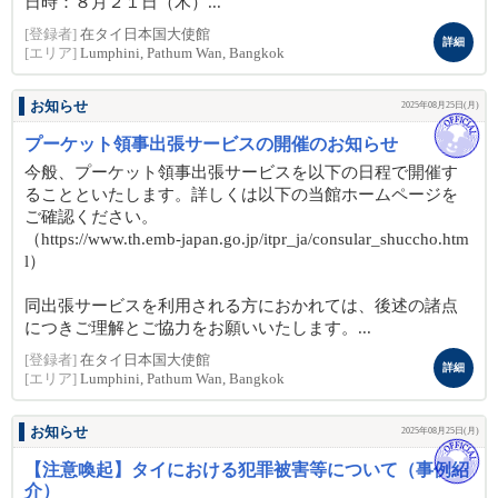
日時：８月２１日（木）...
[登録者]
在タイ日本国大使館
詳細
[エリア]
Lumphini, Pathum Wan, Bangkok
お知らせ
2025年08月25日(月)
プーケット領事出張サービスの開催のお知らせ
今般、プーケット領事出張サービスを以下の日程で開催す
ることといたします。詳しくは以下の当館ホームページを
ご確認ください。
（https://www.th.emb-japan.go.jp/itpr_ja/consular_shuccho.htm
l）
同出張サービスを利用される方におかれては、後述の諸点
につきご理解とご協力をお願いいたします。...
[登録者]
在タイ日本国大使館
詳細
[エリア]
Lumphini, Pathum Wan, Bangkok
お知らせ
2025年08月25日(月)
【注意喚起】タイにおける犯罪被害等について（事例紹
介）