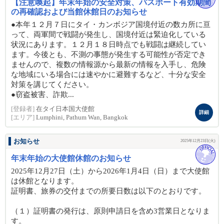
【注意喚起】年末年始の安全対策、パスポート有効期間
の再確認および当館休館日のお知らせ
●本年１２月７日にタイ・カンボジア国境付近の数カ所に亘
って、両軍間で戦闘が発生し、国境付近は緊迫化している
状況にあります。１２月１８日時点でも戦闘は継続してい
ます。今後とも、不測の事態が発生する可能性が否定でき
ませんので、複数の情報源から最新の情報を入手し、危険
な地域にいる場合には速やかに避難するなど、十分な安全
対策を講じてください。
●窃盗被害、詐欺...
[登録者]
在タイ日本国大使館
詳細
[エリア]
Lumphini, Pathum Wan, Bangkok
お知らせ
2025年12月23日(火)
年末年始の大使館休館のお知らせ
2025年12月27日（土）から2026年1月4日（日）まで大使館
は休館となります。
証明書、旅券の交付までの所要日数は以下のとおりです。
（１）証明書の発行は、原則申請日を含め3営業日となりま
す。