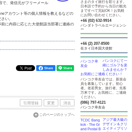
さまのタイ旅行を彩ります。
内容で、発信元がフリーメール
日本語で予約から当日の観光
まですべて完結OK！お気軽
neアカウント等の個人情報を教えるなどの
にお問い合わせください。
ださい。
+66 (02) 632-9914
前に内容に応じた大使館該当部署に連絡の
パンダトラベルエージェンシ
ー
+66 (2) 207-8500
在タイ日本国大使館
バンコクにて一
緒にゴルフを楽
Share
しみませんか？
お気軽にご連絡ください！
バンコク幸友会では、新規会
員を募集しています。初心
者。老若男女。旅行者。先客
万来です。お気軽に、ご連絡
ください。
(086) 797-4121
引用登録
変更
消去
バンコク幸友会
このページのトップへ
アジア最大級の
デザイン＆クリ
エイティブリソ