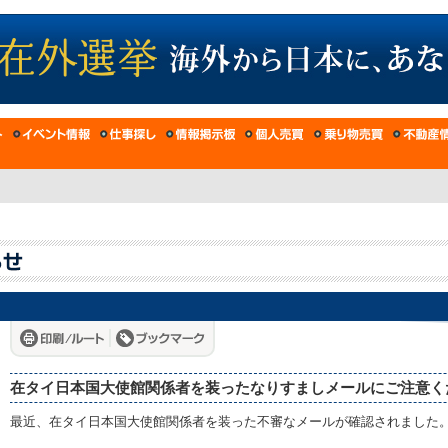
在タイ日本国大使館関係者を装ったなりすましメールにご注意く
最近、在タイ日本国大使館関係者を装った不審なメールが確認されました