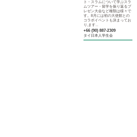
ト・スラムについて学ぶスラ
ムツアー・留学を振り返るプ
レゼン大会など種類は様々で
す。8月には初の大使館との
コラボイベントも決まってお
り,ます...
+66 (90) 887-2309
タイ日本人学生会