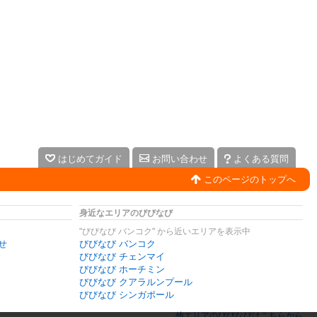
はじめてガイド
お問い合わせ
よくある質問
このページのトップへ
身近なエリアのびびなび
"びびなび バンコク" から近いエリアを表示中
せ
びびなび バンコク
びびなび チェンマイ
びびなび ホーチミン
びびなび クアラルンプール
びびなび シンガポール
他エリアのびびなびはこちらから