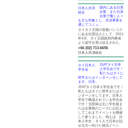
国内にある日系
企業、また日系
企業で働く人々
を主な対象とし、共済事業を
通じてコミュ...
タイタイ王国の首都バンコク
にある社団法人として、2011
年4月、タイ王国政府内務省
より認可を受け設立された、
+66 (02) 713-6656
日本人共済組合
JSATタイ日本
人学生会です！
私たちはタイに
留学またはインターンをして
ます。日本...
JSATタイ日本人学生会です！
私たちはタイに留学またはイ
ンターンをしてます。日本人
学生で構成されている学生会
です！当団体は主に学生様ま
たは企業様のニーズにお応え
してこれまでイベントを開催
して参りました。例えば、日
本人学生・タイ人で日本が話
せる方へ向けた就活イベン