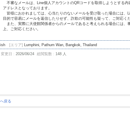
不審なメールは、Line個人アカウントのQRコードを取得しようとする
アドレスとなっております。
皆様におかれましては、心当たりのないメールを受け取った場合には、Li
目的で容易にメールを返信したりせず、詐欺の可能性も疑って、ご対応く
また、実際に大使館関係者からのメールであると考えられる場合には、事
上、ご対応ください。
ish
[エリア]
Lumphini, Pathum Wan, Bangkok, Thailand
変更日 :
2026/06/24
総閲覧数 :
148 人
ジへ戻る