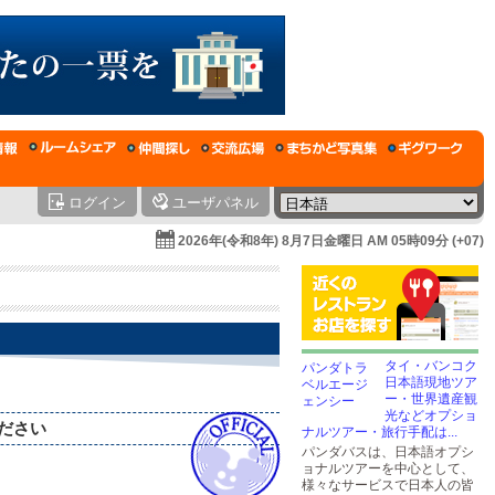
ログイン
ユーザパネル
2026年(令和8年) 8月7日金曜日 AM 05時09分 (+07)
タイ・バンコク
日本語現地ツア
ー・世界遺産観
光などオプショ
ださい
ナルツアー・旅行手配は...
パンダバスは、日本語オプシ
。
ョナルツアーを中心として、
様々なサービスで日本人の皆