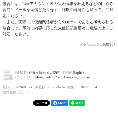
場合には、Lineアカウント等の個人情報を教えるなどの目的で
容易にメールを返信したりせず、詐欺の可能性も疑って、ご対
応ください。
また、実際に大使館関係者からのメールであると考えられる
場合には、事前に内容に応じた大使館該当部署に連絡の上、ご
対応ください。
Web Access No.
3683807
[登録者]
在タイ日本国大使館
[言語]
English
[エリア]
Lumphini, Pathum Wan, Bangkok, Thailand
登録日 :
2026/06/24
掲載日 :
2026/06/24
変更日 :
2026/06/24
総閲覧数 :
150 人
Share