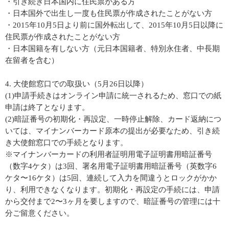
・引き続き日本国内に住民票がある方
・日本国外で出生し一度も住民票が作成されたことがない方
・2015年10月5日より前に国外転出して、2015年10月5日以降に
住民票が作成されたことがない方
・日本国籍を有しない方（元日本国籍者、特別永住者、中長期
在留者を含む）
4. 大使館窓口での取扱い（5月26日以降）
(1)申請手続きはオンライン申請に統一されるため、窓口での紙
申請は終了となります。
(2)暗証番号の初期化・再設定、一時停止解除、カード返納につ
いては、マイナンバーカード原本の提出が必要なため、引き続
き大使館窓口での手続となります。
※マイナンバーカードの利用者証明用電子証明書用暗証番号
（数字4ケタ）は3回、署名用電子証明書用暗証番号（英数字6
ケタ〜16ケタ）は5回、連続して入力を間違うとロックがかか
り、利用できなくなります。初期化・再設定の手続には、申請
から交付まで2〜3ヶ月を要しますので、暗証番号の管理には十
分ご留意ください。