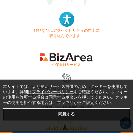
びびなびはアクセシビリティの向上に
取り組んでいます。
- 企業向けサービス -
本サイトでは、より良いサービス提供のため、クッキーを使用して
お問い合わせ
はじめてガイド
よくある質問
います。詳細は
プライバシーポリシー
をご確認ください。クッキー
利用規約
商標・著作権
プライバシーポリシー
の使用を許可する場合は同意するボタンを押してください。クッキ
ーの使用を拒否する場合は、ブラウザからご設定ください。
Copyright © 1999-2026 Vivid Navigation, Inc. All Rights Reserved.
Server US (75) @ Los Angeles Data Center