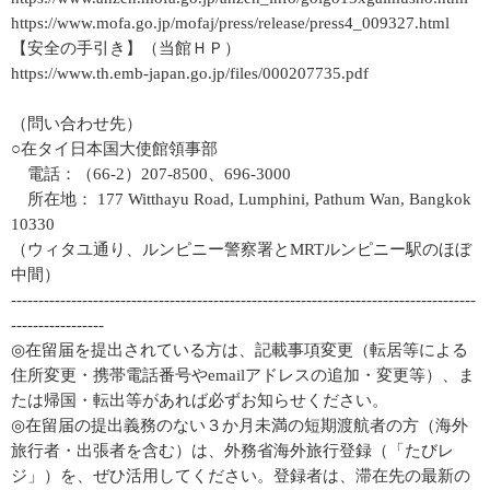
https://www.mofa.go.jp/mofaj/press/release/press4_009327.html
【安全の手引き】（当館ＨＰ）
https://www.th.emb-japan.go.jp/files/000207735.pdf
（問い合わせ先）
○在タイ日本国大使館領事部
電話：（66-2）207-8500、696-3000
所在地： 177 Witthayu Road, Lumphini, Pathum Wan, Bangkok
10330
（ウィタユ通り、ルンピニー警察署とMRTルンピニー駅のほぼ
中間）
-------------------------------------------------------------------------------------
-----------------
◎在留届を提出されている方は、記載事項変更（転居等による
住所変更・携帯電話番号やemailアドレスの追加・変更等）、ま
たは帰国・転出等があれば必ずお知らせください。
◎在留届の提出義務のない３か月未満の短期渡航者の方（海外
旅行者・出張者を含む）は、外務省海外旅行登録（「たびレ
ジ」）を、ぜひ活用してください。登録者は、滞在先の最新の