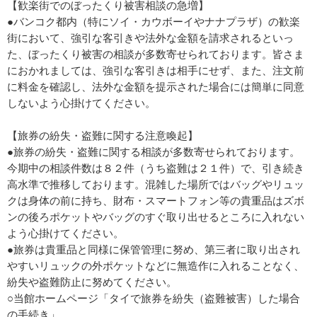
【歓楽街でのぼったくり被害相談の急増】
●バンコク都内（特にソイ・カウボーイやナナプラザ）の歓楽
街において、強引な客引きや法外な金額を請求されるといっ
た、ぼったくり被害の相談が多数寄せられております。皆さま
におかれましては、強引な客引きは相手にせず、また、注文前
に料金を確認し、法外な金額を提示された場合には簡単に同意
しないよう心掛けてください。
【旅券の紛失・盗難に関する注意喚起】
●旅券の紛失・盗難に関する相談が多数寄せられております。
今期中の相談件数は８２件（うち盗難は２１件）で、引き続き
高水準で推移しております。混雑した場所ではバッグやリュッ
クは身体の前に持ち、財布・スマートフォン等の貴重品はズボ
ンの後ろポケットやバッグのすぐ取り出せるところに入れない
よう心掛けてください。
●旅券は貴重品と同様に保管管理に努め、第三者に取り出され
やすいリュックの外ポケットなどに無造作に入れることなく、
紛失や盗難防止に努めてください。
○当館ホームページ「タイで旅券を紛失（盗難被害）した場合
の手続き」