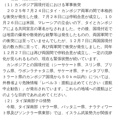
（１）カンボジア国境付近における軍事衝突
２０２５年７月２４日にタイ・カンボジア両軍の間で本格的
な衝突が発生した後、７月２８日には停戦合意が成立し、１０
月２６日には米国、マレーシアの立会いの下、タイとカンボジ
アによる共同宣言の署名がなされました。その後、国境付近で
は地雷の爆発や散発的な銃撃等は発生したものの、両国軍間で
の衝突には至っていませんでしたが、１２月７日に両国国境付
近の数カ所に亘って、再び両軍間で衝突が発生しました。同年
１２月２７日には再び両国間で停戦合意が成立し、一定の沈静
化が見られるものの、現在も緊張状態が続いています。
カンボジアとの国境付近（シーサケート県、スリン県、ブリ
ラム県、ウボンラチャタニ県、サケーオ県、チャンタブリ県、
トラート県のカンボジア国境から５０ｋｍ以内）については、
外務省より危険情報「レベル３：渡航は止めてください（渡航
中止勧告）」が発出されています。これらの地域への渡航はど
のような目的であれ止めてください。
（２） タイ深南部テロ情勢
今期、タイ深南部（ヤラー県、パッタニー県、ナラティワー
ト県及びソンクラー県東部）では、イスラム武装勢力が関係す