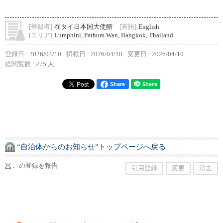
[登録者]
在タイ日本国大使館
[言語]
English
[エリア]
Lumphini, Pathum Wan, Bangkok, Thailand
登録日 :
2026/04/10
掲載日 :
2026/04/10
変更日 :
2026/04/10
総閲覧数 :
275 人
Share
“自治体からのお知らせ”トップページへ戻る
この登録を報告
引用登録
変更
消去