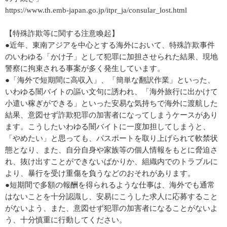
https://www.th.emb-japan.go.jp/itpr_ja/consular_lost.html
【特殊詐欺等に関する注意喚起】
●近年、東南アジアを中心とする海外において、特殊詐欺事件
のいわゆる「かけ子」として犯罪に加担させられた結果、現地
警察に拘束される事案が多く発生しています。
●「海外で短期間に高収入」、「簡単な翻訳作業」といった、
いわゆる闇バイトの謳い文句に誘われ、「海外旅行に出かけて
小遣い稼ぎができる」といった安易な気持ちで海外に渡航した
結果、意図せず詐欺犯罪の加害者になってしまうケースがあり
ます。こうしたいわゆる闇バイトに一度加担してしまうと、
「やめたい」と思っても、パスポートを取り上げられて軟禁状
態となり、また、自分自身や家族等の個人情報をもとに脅迫さ
れ、抜け出すことができないばかりか、組織内でのトラブルに
より、暴行を受け重傷を負うなどのおそれがあります。
●短期間で多額の報酬を得られるような仕事は、海外でも通常
はないことを十分認識し、安易にこうした求人に応募すること
がないよう、また、意図せず犯罪の加害者になることがないよ
う、十分慎重に行動してください。