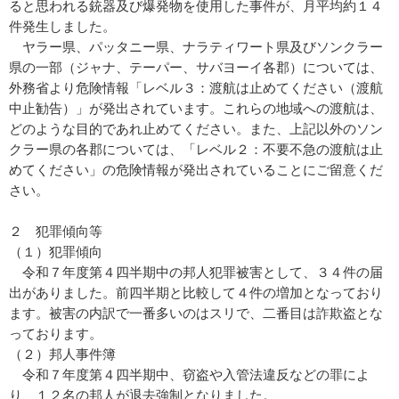
ると思われる銃器及び爆発物を使用した事件が、月平均約１４
件発生しました。
ヤラー県、パッタニー県、ナラティワート県及びソンクラー
県の一部（ジャナ、テーパー、サバヨーイ各郡）については、
外務省より危険情報「レベル３：渡航は止めてください（渡航
中止勧告）」が発出されています。これらの地域への渡航は、
どのような目的であれ止めてください。また、上記以外のソン
クラー県の各郡については、「レベル２：不要不急の渡航は止
めてください」の危険情報が発出されていることにご留意くだ
さい。
２ 犯罪傾向等
（１）犯罪傾向
令和７年度第４四半期中の邦人犯罪被害として、３４件の届
出がありました。前四半期と比較して４件の増加となっており
ます。被害の内訳で一番多いのはスリで、二番目は詐欺盗とな
っております。
（２）邦人事件簿
令和７年度第４四半期中、窃盗や入管法違反などの罪によ
り、１２名の邦人が退去強制となりました。