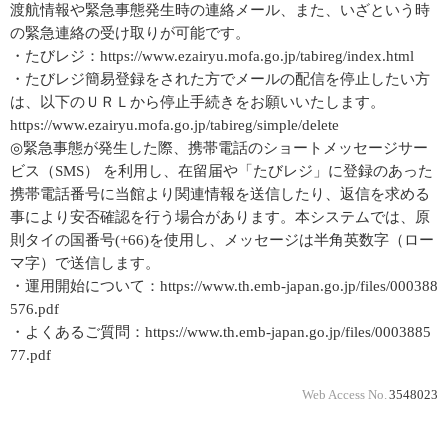
渡航情報や緊急事態発生時の連絡メール、また、いざという時
の緊急連絡の受け取りが可能です。
・たびレジ：https://www.ezairyu.mofa.go.jp/tabireg/index.html
・たびレジ簡易登録をされた方でメールの配信を停止したい方
は、以下のＵＲＬから停止手続きをお願いいたします。
https://www.ezairyu.mofa.go.jp/tabireg/simple/delete
◎緊急事態が発生した際、携帯電話のショートメッセージサー
ビス（SMS） を利用し、在留届や「たびレジ」に登録のあった
携帯電話番号に当館より関連情報を送信したり、返信を求める
事により安否確認を行う場合があります。本システムでは、原
則タイの国番号(+66)を使用し、メッセージは半角英数字（ロー
マ字）で送信します。
・運用開始について：https://www.th.emb-japan.go.jp/files/000388
576.pdf
・よくあるご質問：https://www.th.emb-japan.go.jp/files/0003885
77.pdf
Web Access No.
3548023