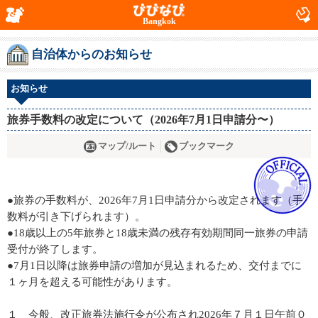
Bangkok
自治体からのお知らせ
お知らせ
旅券手数料の改定について（2026年7月1日申請分〜）
マップ/ルート
ブックマーク
●旅券の手数料が、2026年7月1日申請分から改定されます（手
数料が引き下げられます）。
●18歳以上の5年旅券と18歳未満の残存有効期間同一旅券の申請
受付が終了します。
●7月1日以降は旅券申請の増加が見込まれるため、交付までに
１ヶ月を超える可能性があります。
１ 今般、改正旅券法施行令が公布され2026年７月１日午前０