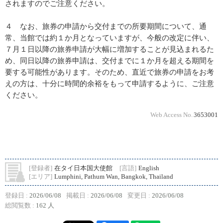
されますのでご注意ください。
４ なお、旅券の申請から交付までの所要期間について、通
常、当館では約１か月となっていますが、今般の改定に伴い、
７月１日以降の旅券申請が大幅に増加することが見込まれるた
め、同日以降の旅券申請は、交付までに１か月を超える期間を
要する可能性があります。そのため、直近で旅券の申請をお考
えの方は、十分に時間的余裕をもって申請するように、ご注意
ください。
Web Access No.
3653001
[登録者]
在タイ日本国大使館
[言語]
English
[エリア]
Lumphini, Pathum Wan, Bangkok, Thailand
登録日 :
2026/06/08
掲載日 :
2026/06/08
変更日 :
2026/06/08
総閲覧数 :
162 人