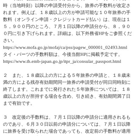
時（当地時刻）以降の申請受付分から、旅券の手数料が改定さ
れます。例えば、１８歳以上の方が申請可能な１０年旅券の手
数料（オンライン申請・クレジットカード払い）は、現在は１
５，９００円のところ、７月１日以降の申請分から、８，９０
０円に引き下げられます。詳細は、以下外務省HPをご参照くだ
さい。
https://www.mofa.go.jp/mofaj/ca/pss/pagew_000001_02493.html
タイ・バーツの手数料額は、今後当館HPに掲載予定です。
https://www.th.emb-japan.go.jp/itpr_ja/consular_passport.html
２ また、１８歳以上の方による５年旅券の申請と、１８歳未
満の方による残存有効期間同一旅券の申請受付が同日同時刻に
終了します。これまでに発行された５年旅券については、１８
歳以上の方が所持する場合を含め、引き続き、有効期間満了日
まで有効です。
３ 改定後の手数料は、７月１日以降の申請分に適用されるも
のであり、６月３０日以前の申請分については、７月１日以降
に旅券を受け取られた場合であっても、改定前の手数料が適用