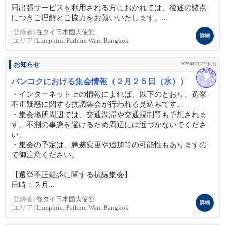
同出張サービスを利用される方におかれては、後述の諸点
につきご理解とご協力をお願いいたします。...
[登録者]
在タイ日本国大使館
詳細
[エリア]
Lumphini, Pathum Wan, Bangkok
お知らせ
2026年02月23日(月)
バンコクにおける集会情報（２月２５日（水））
・インターネット上の情報によれば、以下のとおり、選挙
不正疑惑に関する抗議集会が行われる見込みです。
・集会場所周辺では、交通渋滞や交通規制等も予想されま
す。不測の事態を避けるため周辺には近づかないでくださ
い。
・集会の予定は、急遽変更や追加等の可能性もありますの
で御注意ください。
【選挙不正疑惑に関する抗議集会】
日時：２月...
[登録者]
在タイ日本国大使館
詳細
[エリア]
Lumphini, Pathum Wan, Bangkok