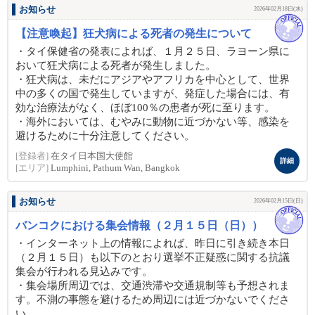
お知らせ
2026年02月18日(水)
【注意喚起】狂犬病による死者の発生について
・タイ保健省の発表によれば、１月２５日、ラヨーン県に
おいて狂犬病による死者が発生しました。
・狂犬病は、未だにアジアやアフリカを中心として、世界
中の多くの国で発生していますが、発症した場合には、有
効な治療法がなく、ほぼ100％の患者が死に至ります。
・海外においては、むやみに動物に近づかない等、感染を
避けるために十分注意してください。
[登録者]
在タイ日本国大使館
詳細
[エリア]
Lumphini, Pathum Wan, Bangkok
お知らせ
2026年02月15日(日)
バンコクにおける集会情報（２月１５日（日））
・インターネット上の情報によれば、昨日に引き続き本日
（２月１５日）も以下のとおり選挙不正疑惑に関する抗議
集会が行われる見込みです。
・集会場所周辺では、交通渋滞や交通規制等も予想されま
す。不測の事態を避けるため周辺には近づかないでくださ
い。