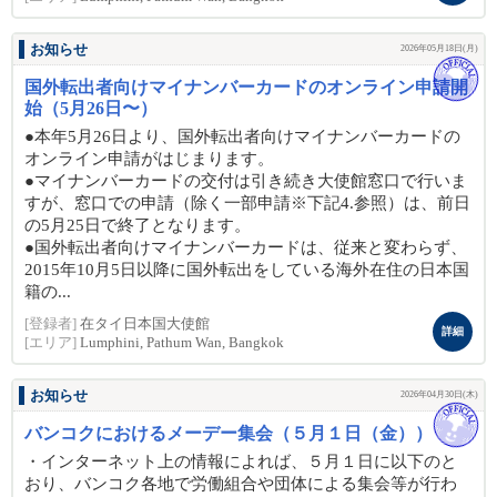
お知らせ
2026年05月18日(月)
国外転出者向けマイナンバーカードのオンライン申請開
始（5月26日〜）
●本年5月26日より、国外転出者向けマイナンバーカードの
オンライン申請がはじまります。
●マイナンバーカードの交付は引き続き大使館窓口で行いま
すが、窓口での申請（除く一部申請※下記4.参照）は、前日
の5月25日で終了となります。
●国外転出者向けマイナンバーカードは、従来と変わらず、
2015年10月5日以降に国外転出をしている海外在住の日本国
籍の...
[登録者]
在タイ日本国大使館
詳細
[エリア]
Lumphini, Pathum Wan, Bangkok
お知らせ
2026年04月30日(木)
バンコクにおけるメーデー集会（５月１日（金））
・インターネット上の情報によれば、５月１日に以下のと
おり、バンコク各地で労働組合や団体による集会等が行わ