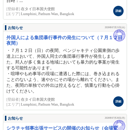
日時：...
[登録者]
在タイ日本国大使館
詳細
[エリア]
Lumphini, Pathum Wan, Bangkok
お知らせ
2026年07月21日(火)
外国人による集団暴行事件の発生について（７月１２日
夜間）
・７月１２日（日）の夜間、ベンジャキティ公園東側の歩
道上において、外国人同士の集団暴行事件が発生しまし
た。邦人が多く集まる地域においても暴力的な事案が発生
する可能性があります。
・喧嘩やもめ事等の現場に遭遇した際には、巻き込まれる
ことのないよう、速やかにその場から離れてください。ま
た、夜間の単独での外出は控えるなど、慎重な行動を心掛
けてください。
[登録者]
在タイ日本国大使館
詳細
[エリア]
Lumphini, Pathum Wan, Bangkok
お知らせ
2026年07月20日(月)
シラチャ領事出張サービスの開催のお知らせ（会場変