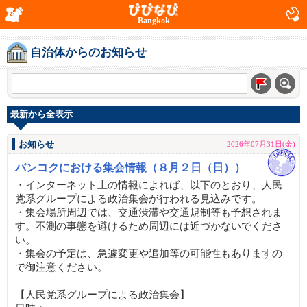
Bangkok
自治体からのお知らせ
最新から全表示
お知らせ
2026年07月31日(金)
バンコクにおける集会情報（８月２日（日））
・インターネット上の情報によれば、以下のとおり、人民
党系グループによる政治集会が行われる見込みです。
・集会場所周辺では、交通渋滞や交通規制等も予想されま
す。不測の事態を避けるため周辺には近づかないでくださ
い。
・集会の予定は、急遽変更や追加等の可能性もありますの
で御注意ください。
【人民党系グループによる政治集会】