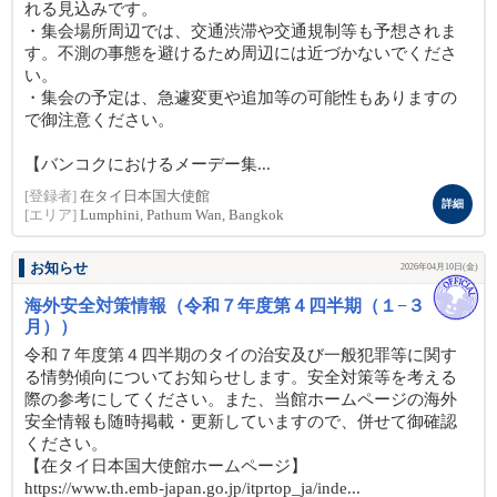
れる見込みです。
・集会場所周辺では、交通渋滞や交通規制等も予想されま
す。不測の事態を避けるため周辺には近づかないでくださ
い。
・集会の予定は、急遽変更や追加等の可能性もありますの
で御注意ください。
【バンコクにおけるメーデー集...
[登録者]
在タイ日本国大使館
詳細
[エリア]
Lumphini, Pathum Wan, Bangkok
お知らせ
2026年04月10日(金)
海外安全対策情報（令和７年度第４四半期（１−３
月））
令和７年度第４四半期のタイの治安及び一般犯罪等に関す
る情勢傾向についてお知らせします。安全対策等を考える
際の参考にしてください。また、当館ホームページの海外
安全情報も随時掲載・更新していますので、併せて御確認
ください。
【在タイ日本国大使館ホームページ】
https://www.th.emb-japan.go.jp/itprtop_ja/inde...