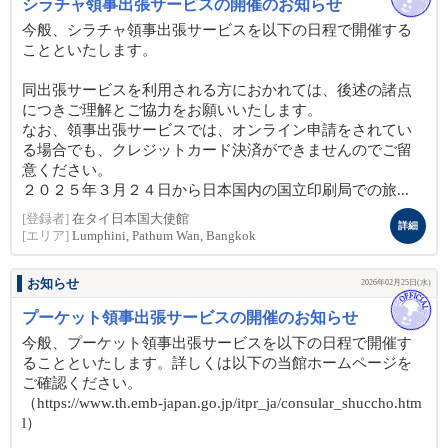
シラチャ領事出張サービスの開催のお知らせ
今般、シラチャ領事出張サービスを以下の日程で開催する
ことといたします。
同出張サービスを利用される方におかれては、後述の諸点
につきご理解とご協力をお願いいたします。
なお、領事出張サービスでは、オンライン申請をされてい
る場合でも、クレジットカード決済ができませんのでご留
意ください。
２０２５年３月２４日から日本国内の国立印刷局での旅...
[登録者]
在タイ日本国大使館
詳細
[エリア]
Lumphini, Pathum Wan, Bangkok
お知らせ
2026年02月25日(水)
プーケット領事出張サービスの開催のお知らせ
今般、プーケット領事出張サービスを以下の日程で開催す
ることといたします。詳しくは以下の当館ホームページを
ご確認ください。
（https://www.th.emb-japan.go.jp/itpr_ja/consular_shuccho.htm
l）