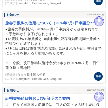
詳細
[エリア]
Lumphini, Pathum Wan, Bangkok
お知らせ
2026年06月08日(月)
旅券手数料の改定について（2026年7月1日申請分〜）
●旅券の手数料が、2026年7月1日申請分から改定されます
（手数料が引き下げられます）。
●18歳以上の5年旅券と18歳未満の残存有効期間同一旅券の
申請受付が終了します。
●7月1日以降は旅券申請の増加が見込まれるため、交付まで
に１ヶ月を超える可能性があります。
１ 今般、改正旅券法施行令が公布され2026年７月１日午
前０時（当地時...
[登録者]
在タイ日本国大使館
詳細
[エリア]
Lumphini, Pathum Wan, Bangkok
お知らせ
2026年06月04日(木)
証明書発給日数およびe-証明のご案内
１ 在タイ日本国大使館では、邦人の皆さまの諸手続に必