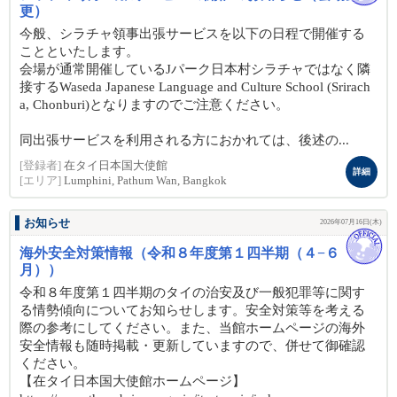
更）
今般、シラチャ領事出張サービスを以下の日程で開催する
ことといたします。
会場が通常開催しているJパーク日本村シラチャではなく隣
接するWaseda Japanese Language and Culture School (Srirach
a, Chonburi)となりますのでご注意ください。
同出張サービスを利用される方におかれては、後述の...
[登録者]
在タイ日本国大使館
詳細
[エリア]
Lumphini, Pathum Wan, Bangkok
お知らせ
2026年07月16日(木)
海外安全対策情報（令和８年度第１四半期（４−６
月））
令和８年度第１四半期のタイの治安及び一般犯罪等に関す
る情勢傾向についてお知らせします。安全対策等を考える
際の参考にしてください。また、当館ホームページの海外
安全情報も随時掲載・更新していますので、併せて御確認
ください。
【在タイ日本国大使館ホームページ】