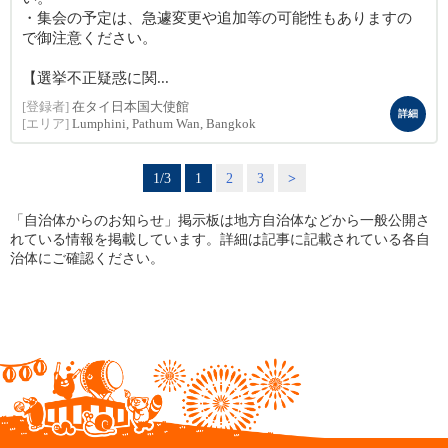
・集会の予定は、急遽変更や追加等の可能性もありますの
で御注意ください。
【選挙不正疑惑に関...
[登録者]
在タイ日本国大使館
詳細
[エリア]
Lumphini, Pathum Wan, Bangkok
1/3
1
2
3
>
「自治体からのお知らせ」掲示板は地方自治体などから一般公開さ
れている情報を掲載しています。詳細は記事に記載されている各自
治体にご確認ください。