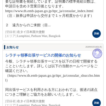
要な証明書を発給しています。証明書の標準発給日数は、
申請日を含め３営業日後となります。
https://www.th.emb-japan.go.jp/itpr_ja/consular_index.html
（注：旅券は申請から交付まで１ヶ月程度かかります）
２ 遠方からのご来館（目...
[登録者]
在タイ日本国大使館
詳細
[エリア]
Lumphini, Pathum Wan, Bangkok
お知らせ
2026年05月18日(月)
シラチャ領事出張サービスの開催のお知らせ
今般、シラチャ領事出張サービスを以下の日程で開催する
ことといたします。詳しくは以下の当館ホームページをご
確認ください。
（https://www.th.emb-japan.go.jp/itpr_ja/consular_shuccho.htm
l）
同出張サービスを利用される方におかれては、後述の諸点
につきご理解とご協力をお願いいたします。<...
[登録者]
在タイ日本国大使館
詳細
[エリア]
Lumphini, Pathum Wan, Bangkok