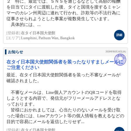
２ 特に、最近では、ＳＮＳを通じるなどして高額の報酬
を目当てにタイに渡航した後、タイと国境を接するミャン
マーのカレン州周辺に連れて行かれ、詐欺等の不法行為に
従事させられようとした事案が複数発生しています。
具体的には、...
[登録者]
在タイ日本国大使館
詳細
[エリア]
Lumphini, Pathum Wan, Bangkok
お知らせ
2026年06月24日(水)
在タイ日本国大使館関係者を装ったなりすましメールに
ご注意ください
最近、在タイ日本国大使館関係者を装った不審なメールが
確認されました。
不審なメールは、Line個人アカウントのQRコードを取得
しようとする内容で、発信元がフリーメールアドレスとな
っております。
皆様におかれましては、心当たりのないメールを受け取
った場合には、Lineアカウント等の個人情報を教えるなどの
目的で容易にメールを返信したりせず...
[登録者]
在タイ日本国大使館