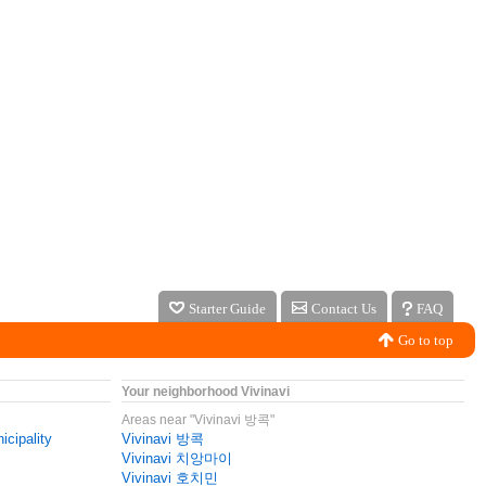
Starter Guide
Contact Us
FAQ
Go to top
Your neighborhood Vivinavi
Areas near "Vivinavi 방콕"
icipality
Vivinavi 방콕
Vivinavi 치앙마이
Vivinavi 호치민