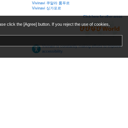
Vivinavi 쿠알라 룸푸르
Vivinavi 싱가포르
Click here for other areas
ase click the [Agree] button. If you reject the use of cookies,
Vivinavi is constantly making efforts to improve
accessibility.
日本語
English
español
ภาษาไทย
한국어
中文
Desktop
Mobile