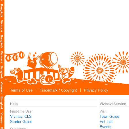
Terms of Use
Trademark / Copyright
Privacy Policy
Help
Vivinavi Service
First-time User
Visit
Vivinavi CLS
Town Guide
Starter Guide
Hot List
Events