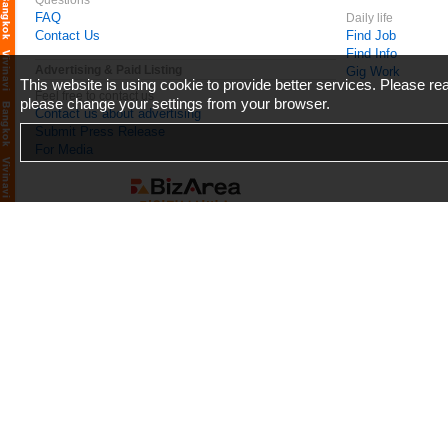
Questions
FAQ
Daily life
Contact Us
Find Job
Find Info
Advertising & Paid Listing
Gig Work
This website is using cookie to provide better services. Please r
Feel free to contact us
please change your settings from your browser.
Contact us about advertising
Submit Press Release
For Media