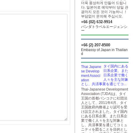
더욱 풍성하게 만들어 드립니
다. 일본어로 예약부터 당일 관
광까지 모든 것이 가능하니 ！
부담없이 문의해 주십시오.
+66 (02) 632-9914
パンダトラベルエージェンシ
ー
+66 (2) 207-8500
Embassy of Japan in Thailan
d
タイ国内にある
日系企業、また
日系企業で働く
人々を主な対象
とし、共済事業を通じてコ...
Thai-Japanese Development
Association (TJDA)は、タイ
王国の首都バンコクに社団法
人として、2011年4月、タイ
王国政府内務省より認可を受
け設立されました。タイ国内
にある日系企業、また日系企
業で働く人々を主な対象と
し、共済事業を通じてコミュ
ニティを図ることを目的とし