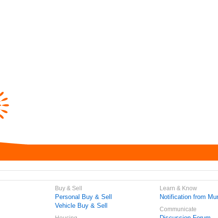
Buy & Sell
Learn & Know
Personal Buy & Sell
Notification from Mun
Vehicle Buy & Sell
Communicate
Discussion Forum