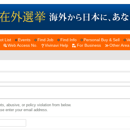
ot List
Events
Find Job
Find Info
Personal Buy & Sell
V
Web Access No.
Vivinavi Help
For Business
Other Area
ts, abusive, or policy violation from below.
ease enter your email address.