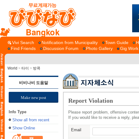
Bangkok
Vivi Search
Notification from Municipality
Town Guide
H
Find Friends
Discussion Forum
Photo Gallery
Gig Work
World
>
타이
>
방콕
비비나비 도움말
Make new post
Report Violation
Info Type
Please report problem, offensive conten
If you would like to receive a reply, pl
Show all from recent
Show Online
Email