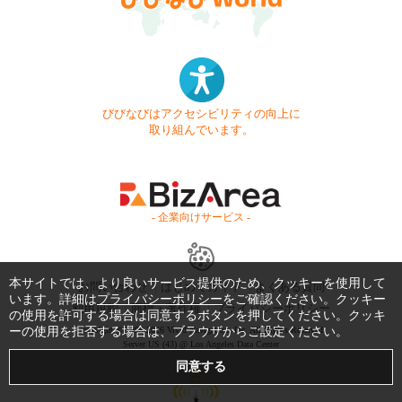
びびなびはアクセシビリティの向上に
取り組んでいます。
- 企業向けサービス -
本サイトでは、より良いサービス提供のため、クッキーを使用して
お問い合わせ
はじめてガイド
よくある質問
います。詳細は
プライバシーポリシー
をご確認ください。クッキー
利用規約
商標・著作権
プライバシーポリシー
の使用を許可する場合は同意するボタンを押してください。クッキ
ーの使用を拒否する場合は、ブラウザからご設定ください。
Copyright © 1999-2026 Vivid Navigation, Inc. All Rights Reserved.
Server US (43) @ Los Angeles Data Center