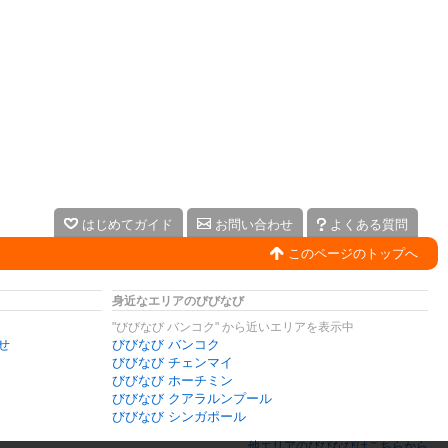
はじめてガイド
お問い合わせ
よくある質問
このページのトップへ
身近なエリアのびびなび
"びびなび バンコク" から近いエリアを表示中
せ
びびなび バンコク
びびなび チェンマイ
びびなび ホーチミン
びびなび クアラルンプール
びびなび シンガポール
他エリアのびびなびはこちらから