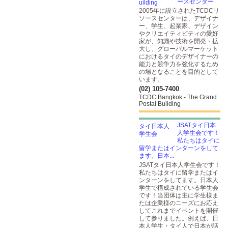
ースセンター
2005年に設立されたTCDCリ
ソースセンターは、デザイナ
ー、学生、起業家、デザイン
やクリエイティビティの愛好
家が、知識や技術を開発・拡
大し、グローバルマーケット
におけるタイのデザイナーの
能力と競争力を強化するため
の場となることを目的として
います。
(02) 105-7400
TCDC Bangkok - The Grand
Postal Building
JSATタイ日本
人学生会です！
私たちはタイに
留学またはインターンをして
ます。日本...
JSATタイ日本人学生会です！
私たちはタイに留学またはイ
ンターンをしてます。日本人
学生で構成されている学生会
です！当団体は主に学生様ま
たは企業様のニーズにお応え
してこれまでイベントを開催
して参りました。例えば、日
本人学生・タイ人で日本が話