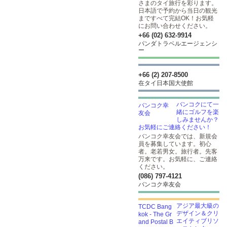
さまのタイ旅行を彩ります。
日本語で予約から当日の観光
まですべて完結OK！お気軽
にお問い合わせください。
+66 (02) 632-9914
パンダトラベルエージェンシ
ー
+66 (2) 207-8500
在タイ日本国大使館
バンコクにて一
緒にゴルフを楽
しみませんか？
お気軽にご連絡ください！
バンコク幸友会では、新規会
員を募集しています。初心
者。老若男女。旅行者。先客
万来です。お気軽に、ご連絡
ください。
(086) 797-4121
バンコク幸友会
アジア最大級の
デザイン＆クリ
エイティブリソ