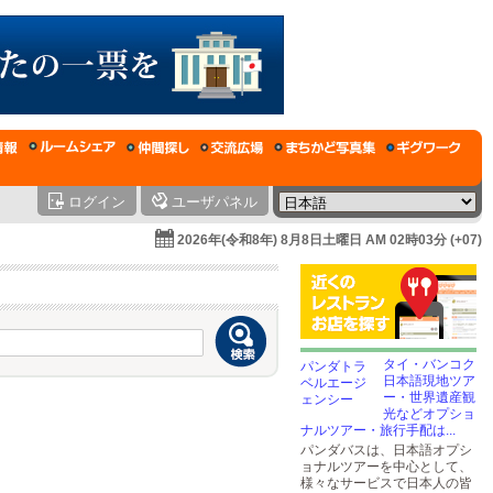
ログイン
ユーザパネル
2026年(令和8年) 8月8日土曜日 AM 02時03分 (+07)
タイ・バンコク
日本語現地ツア
ー・世界遺産観
光などオプショ
ナルツアー・旅行手配は...
パンダバスは、日本語オプシ
ョナルツアーを中心として、
様々なサービスで日本人の皆