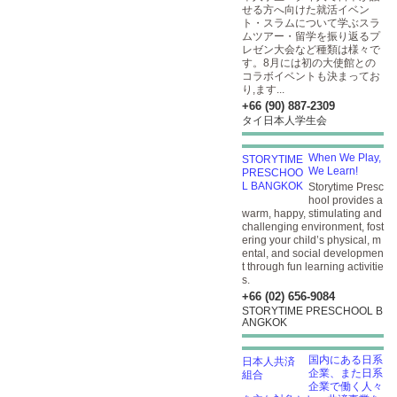
せる方へ向けた就活イベン
ト・スラムについて学ぶスラ
ムツアー・留学を振り返るプ
レゼン大会など種類は様々で
す。8月には初の大使館との
コラボイベントも決まってお
り,ます...
+66 (90) 887-2309
タイ日本人学生会
When We Play,
We Learn!
Storytime Presc
hool provides a
warm, happy, stimulating and
challenging environment, fost
ering your child’s physical, m
ental, and social developmen
t through fun learning activitie
s.
+66 (02) 656-9084
STORYTIME PRESCHOOL B
ANGKOK
国内にある日系
企業、また日系
企業で働く人々