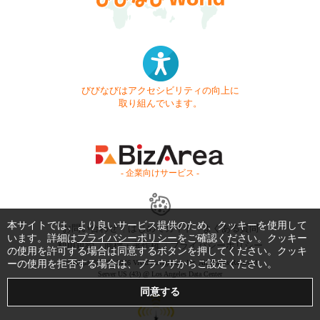
びびなびはアクセシビリティの向上に
取り組んでいます。
- 企業向けサービス -
本サイトでは、より良いサービス提供のため、クッキーを使用して
お問い合わせ
はじめてガイド
よくある質問
います。詳細は
プライバシーポリシー
をご確認ください。クッキー
利用規約
商標・著作権
プライバシーポリシー
の使用を許可する場合は同意するボタンを押してください。クッキ
ーの使用を拒否する場合は、ブラウザからご設定ください。
Copyright © 1999-2026 Vivid Navigation, Inc. All Rights Reserved.
Server US (43) @ Los Angeles Data Center