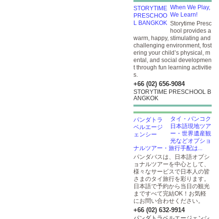
When We Play,
We Learn!
Storytime Presc
hool provides a
warm, happy, stimulating and
challenging environment, fost
ering your child’s physical, m
ental, and social developmen
t through fun learning activitie
s.
+66 (02) 656-9084
STORYTIME PRESCHOOL B
ANGKOK
タイ・バンコク
日本語現地ツア
ー・世界遺産観
光などオプショ
ナルツアー・旅行手配は...
パンダバスは、日本語オプシ
ョナルツアーを中心として、
様々なサービスで日本人の皆
さまのタイ旅行を彩ります。
日本語で予約から当日の観光
まですべて完結OK！お気軽
にお問い合わせください。
+66 (02) 632-9914
パンダトラベルエージェンシ