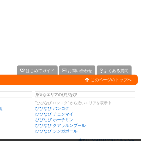
はじめてガイド
お問い合わせ
よくある質問
このページのトップへ
身近なエリアのびびなび
"びびなび バンコク" から近いエリアを表示中
せ
びびなび バンコク
びびなび チェンマイ
びびなび ホーチミン
びびなび クアラルンプール
びびなび シンガポール
他エリアのびびなびはこちらから