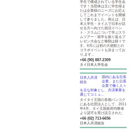
学生で構成されている学生会
です！当団体は主に学生様ま
たは企業様のニーズにお応え
してこれまでイベントを開催
して参りました。例えば、日
本人学生・タイ人で日本が話
せる方へ向けた就活イベン
ト・スラムについて学ぶスラ
ムツアー・留学を振り返るプ
レゼン大会など種類は様々で
す。8月には初の大使館との
コラボイベントも決まってお
り,ます...
+66 (90) 887-2309
タイ日本人学生会
国内にある日系
企業、また日系
企業で働く人々
を主な対象とし、共済事業を
通じてコミュ...
タイタイ王国の首都バンコク
にある社団法人として、2011
年4月、タイ王国政府内務省
より認可を受け設立された、
+66 (02) 713-6656
日本人共済組合