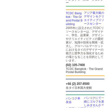
ー
アジア最大級の
デザイン＆クリ
エイティブリソ
ースセンター
2005年に設立されたTCDCリ
ソースセンターは、デザイナ
ー、学生、起業家、デザイン
やクリエイティビティの愛好
家が、知識や技術を開発・拡
大し、グローバルマーケット
におけるタイのデザイナーの
能力と競争力を強化するため
の場となることを目的として
います。
(02) 105-7400
TCDC Bangkok - The Grand
Postal Building
+66 (2) 207-8500
在タイ日本国大使館
バンコクにて一
緒にゴルフを楽
しみませんか？