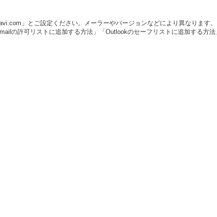
「vivinavi.com」とご設定ください。メーラーやバージョンなどにより異なります。
ailの許可リストに追加する方法」「Outlookのセーフリストに追加する