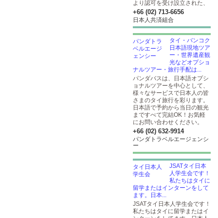
より認可を受け設立された、
+66 (02) 713-6656
日本人共済組合
タイ・バンコク
日本語現地ツア
ー・世界遺産観
光などオプショ
ナルツアー・旅行手配は...
パンダバスは、日本語オプシ
ョナルツアーを中心として、
様々なサービスで日本人の皆
さまのタイ旅行を彩ります。
日本語で予約から当日の観光
まですべて完結OK！お気軽
にお問い合わせください。
+66 (02) 632-9914
パンダトラベルエージェンシ
ー
JSATタイ日本
人学生会です！
私たちはタイに
留学またはインターンをして
ます。日本...
JSATタイ日本人学生会です！
私たちはタイに留学またはイ