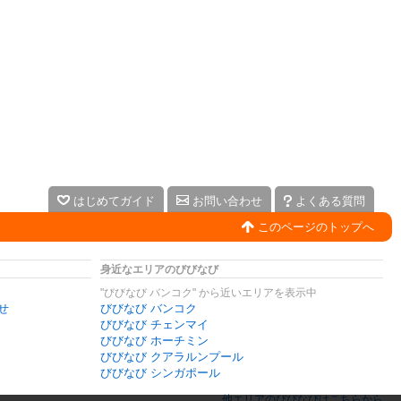
はじめてガイド
お問い合わせ
よくある質問
このページのトップへ
身近なエリアのびびなび
"びびなび バンコク" から近いエリアを表示中
せ
びびなび バンコク
びびなび チェンマイ
びびなび ホーチミン
びびなび クアラルンプール
びびなび シンガポール
他エリアのびびなびはこちらから