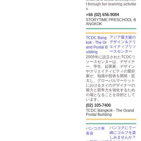
t through fun learning activitie
s.
+66 (02) 656-9084
STORYTIME PRESCHOOL B
ANGKOK
アジア最大級の
デザイン＆クリ
エイティブリソ
ースセンター
2005年に設立されたTCDCリ
ソースセンターは、デザイナ
ー、学生、起業家、デザイン
やクリエイティビティの愛好
家が、知識や技術を開発・拡
大し、グローバルマーケット
におけるタイのデザイナーの
能力と競争力を強化するため
の場となることを目的として
います。
(02) 105-7400
TCDC Bangkok - The Grand
Postal Building
バンコクにて一
緒にゴルフを楽
しみませんか？