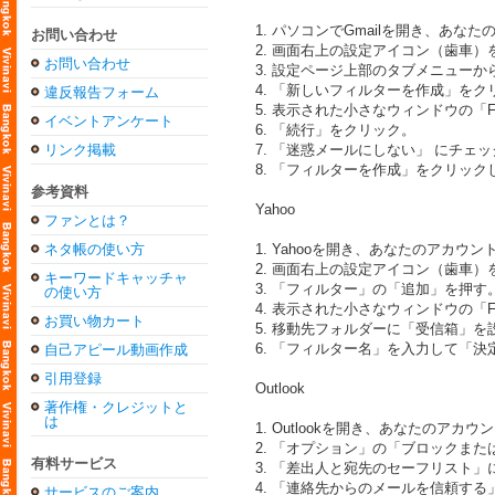
1. パソコンでGmailを開き、あな
お問い合わせ
2. 画面右上の設定アイコン（歯車
お問い合わせ
3. 設定ページ上部のタブメニュー
4. 「新しいフィルターを作成」をク
違反報告フォーム
5. 表示された小さなウィンドウの「Fro
イベントアンケート
6. 「続行」をクリック。
リンク掲載
7. 「迷惑メールにしない」 にチェ
8. 「フィルターを作成」をクリック
参考資料
Yahoo
ファンとは？
ネタ帳の使い方
1. Yahooを開き、あなたのアカウ
2. 画面右上の設定アイコン（歯車
キーワードキャッチャ
3. 「フィルター」の「追加」を押す
の使い方
4. 表示された小さなウィンドウの「Fro
お買い物カート
5. 移動先フォルダーに「受信箱」を
6. 「フィルター名」を入力して「決
自己アピール動画作成
引用登録
Outlook
著作権・クレジットと
は
1. Outlookを開き、あなたのアカ
2. 「オプション」の「ブロックま
有料サービス
3. 「差出人と宛先のセーフリスト」に「v
4. 「連絡先からのメールを信頼す
サービスのご案内