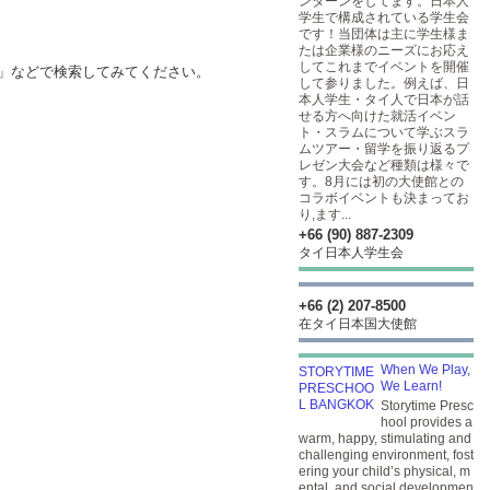
ンターンをしてます。日本人
学生で構成されている学生会
です！当団体は主に学生様ま
たは企業様のニーズにお応え
してこれまでイベントを開催
方法」などで検索してみてください。
して参りました。例えば、日
本人学生・タイ人で日本が話
せる方へ向けた就活イベン
ト・スラムについて学ぶスラ
ムツアー・留学を振り返るプ
レゼン大会など種類は様々で
す。8月には初の大使館との
コラボイベントも決まってお
り,ます...
+66 (90) 887-2309
タイ日本人学生会
+66 (2) 207-8500
在タイ日本国大使館
When We Play,
We Learn!
Storytime Presc
hool provides a
warm, happy, stimulating and
challenging environment, fost
ering your child’s physical, m
ental, and social developmen