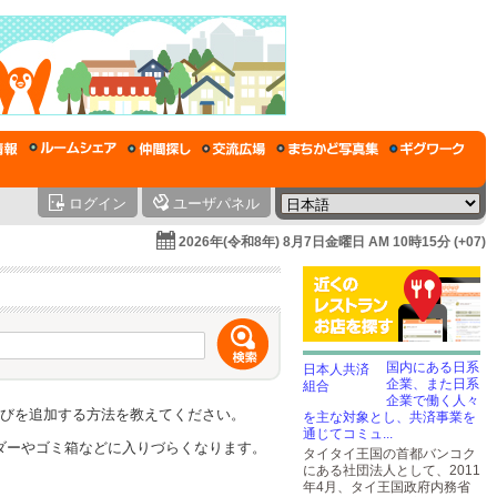
ログイン
ユーザパネル
2026年(令和8年) 8月7日金曜日 AM 10時15分 (+07)
国内にある日系
企業、また日系
企業で働く人々
びなびを追加する方法を教えてください。
を主な対象とし、共済事業を
通じてコミュ...
ルダーやゴミ箱などに入りづらくなります。
タイタイ王国の首都バンコク
にある社団法人として、2011
年4月、タイ王国政府内務省