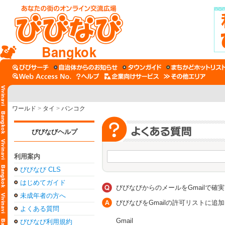
Bangkok
ワールド
>
タイ
>
バンコク
びびなびヘルプ
利用案内
びびなび CLS
はじめてガイド
びびなびからのメールをGmailで確
未成年者の方へ
びびなびをGmailの許可リストに
よくある質問
Gmail
びびなび利用規約