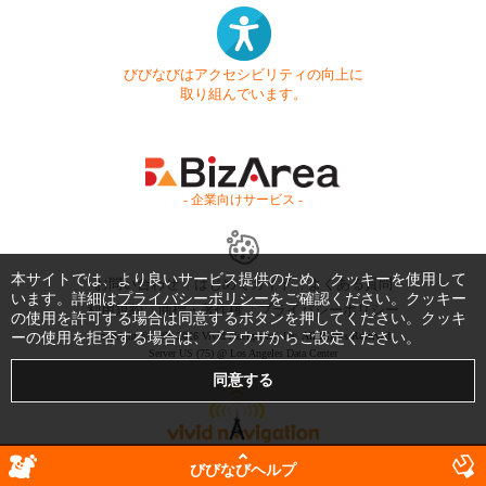
びびなびはアクセシビリティの向上に
取り組んでいます。
- 企業向けサービス -
本サイトでは、より良いサービス提供のため、クッキーを使用して
お問い合わせ
はじめてガイド
よくある質問
います。詳細は
プライバシーポリシー
をご確認ください。クッキー
利用規約
商標・著作権
プライバシーポリシー
の使用を許可する場合は同意するボタンを押してください。クッキ
ーの使用を拒否する場合は、ブラウザからご設定ください。
Copyright © 1999-2026 Vivid Navigation, Inc. All Rights Reserved.
Server US (75) @ Los Angeles Data Center
びびなびヘルプ