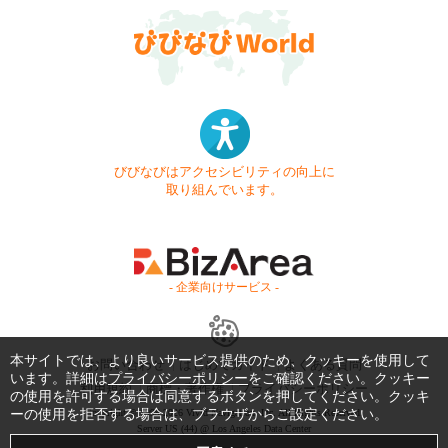
びびなびはアクセシビリティの向上に
取り組んでいます。
- 企業向けサービス -
本サイトでは、より良いサービス提供のため、クッキーを使用して
お問い合わせ
はじめてガイド
よくある質問
います。詳細は
プライバシーポリシー
をご確認ください。クッキー
利用規約
商標・著作権
プライバシーポリシー
の使用を許可する場合は同意するボタンを押してください。クッキ
ーの使用を拒否する場合は、ブラウザからご設定ください。
Copyright © 1999-2026 Vivid Navigation, Inc. All Rights Reserved.
Server US (44) @ Los Angeles Data Center