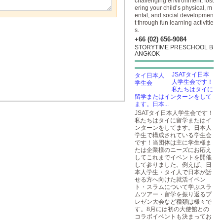
challenging environment, fost
ering your child’s physical, m
ental, and social developmen
t through fun learning activitie
s.
+66 (02) 656-9084
STORYTIME PRESCHOOL B
ANGKOK
JSATタイ日本
人学生会です！
私たちはタイに
留学またはインターンをして
ます。日本...
JSATタイ日本人学生会です！
私たちはタイに留学またはイ
ンターンをしてます。日本人
学生で構成されている学生会
です！当団体は主に学生様ま
たは企業様のニーズにお応え
してこれまでイベントを開催
して参りました。例えば、日
本人学生・タイ人で日本が話
せる方へ向けた就活イベン
ト・スラムについて学ぶスラ
ムツアー・留学を振り返るプ
レゼン大会など種類は様々で
す。8月には初の大使館との
コラボイベントも決まってお