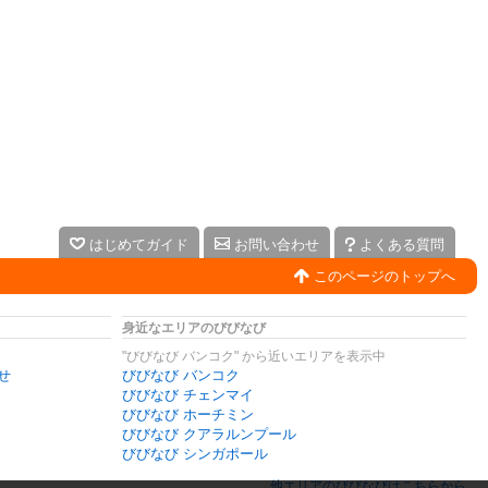
はじめてガイド
お問い合わせ
よくある質問
このページのトップへ
身近なエリアのびびなび
"びびなび バンコク" から近いエリアを表示中
せ
びびなび バンコク
びびなび チェンマイ
びびなび ホーチミン
びびなび クアラルンプール
びびなび シンガポール
他エリアのびびなびはこちらから