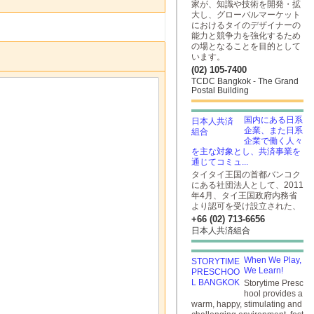
家が、知識や技術を開発・拡
大し、グローバルマーケット
におけるタイのデザイナーの
能力と競争力を強化するため
の場となることを目的として
います。
(02) 105-7400
TCDC Bangkok - The Grand
Postal Building
国内にある日系
企業、また日系
企業で働く人々
を主な対象とし、共済事業を
通じてコミュ...
タイタイ王国の首都バンコク
にある社団法人として、2011
年4月、タイ王国政府内務省
より認可を受け設立された、
+66 (02) 713-6656
日本人共済組合
When We Play,
We Learn!
Storytime Presc
hool provides a
warm, happy, stimulating and