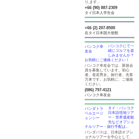
り,ます...
+66 (90) 887-2309
タイ日本人学生会
+66 (2) 207-8500
在タイ日本国大使館
バンコクにて一
緒にゴルフを楽
しみませんか？
お気軽にご連絡ください！
バンコク幸友会では、新規会
員を募集しています。初心
者。老若男女。旅行者。先客
万来です。お気軽に、ご連絡
ください。
(086) 797-4121
バンコク幸友会
タイ・バンコク
日本語現地ツア
ー・世界遺産観
光などオプショ
ナルツアー・旅行手配は...
パンダバスは、日本語オプシ
ョナルツアーを中心として、