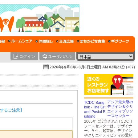
ログイン
ユーザパネル
2026年(令和8年) 8月8日土曜日 AM 02時21分 (+07)
アジア最大級の
デザイン＆クリ
するご注意】
エイティブリソ
ースセンター
2005年に設立されたTCDCリ
ソースセンターは、デザイナ
ー、学生、起業家、デザイン
やクリエイティビティの愛好