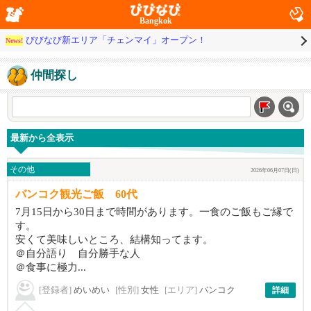
Bangkok
びびなび新エリア「チェンマイ」オープン！
News!
仲間探し
最新から全表示
その他
2026年06月07日(日)
バンコク観光ご飯 60代
7月15日から30日まで時間があります。一食のご飯もご縁で
す。
安くて美味しいところ、結構知ってます。
＠自分語り 自分勝手な人
＠食事に極力...
[登録者]
めいめい
[性別]
女性
[エリア]
バンコク
詳細