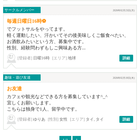
サークルメンバー
2026年02月23日(月)
毎週日曜日16時⚽️
でフットサルをやってます。
軽く運動したい、汗かいてその後美味しくご飯食べたい、
お酒飲みたいという方、募集中です。
性別、経験問わずもしご興味ある方...
[登録者]
日曜16時
[エリア]
地球
詳細
趣味・遊び友達
2026年02月19日(木)
お友達
カフェや観光などできる方を募集しています^_^
宜しくお願いします。
こちらは独身で1人、留学中です。
[登録者]
ゆりあ
[性別]
女性
[エリア]
タイ, タイ
詳細