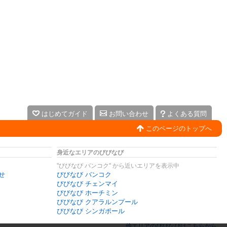
はじめてガイド
お問い合わせ
よくある質問
このページのトップへ
身近なエリアのびびなび
"びびなび バンコク" から近いエリアを表示中
せ
びびなび バンコク
びびなび チェンマイ
びびなび ホーチミン
びびなび クアラルンプール
びびなび シンガポール
他エリアのびびなびはこちらから