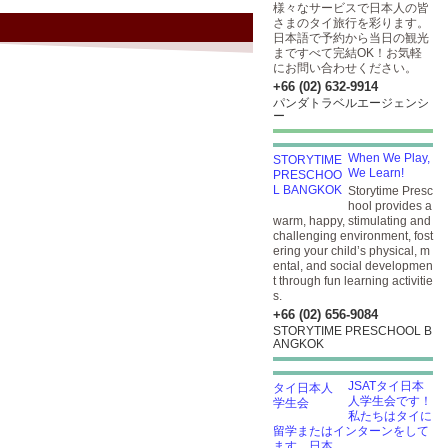
様々なサービスで日本人の皆
さまのタイ旅行を彩ります。
日本語で予約から当日の観光
まですべて完結OK！お気軽
にお問い合わせください。
+66 (02) 632-9914
パンダトラベルエージェンシ
ー
When We Play,
We Learn!
Storytime Presc
hool provides a
warm, happy, stimulating and
challenging environment, fost
ering your child’s physical, m
ental, and social developmen
t through fun learning activitie
s.
+66 (02) 656-9084
STORYTIME PRESCHOOL B
ANGKOK
JSATタイ日本
人学生会です！
私たちはタイに
留学またはインターンをして
ます。日本...