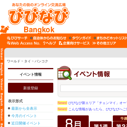
Bangkok
ワールド
>
タイ
>
バンコク
イベント情報
新規登録
表示形式
News!
びびなび新エリア「チェンマイ」オー
最新から全表示
News!
こんな情報があったら、びびなびへご
今月のイベント
近日開催イベント