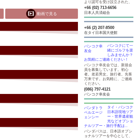
より認可を受け設立された、
+66 (02) 713-6656
日本人共済組合
動画で見る
+66 (2) 207-8500
在タイ日本国大使館
バンコクにて一
緒にゴルフを楽
しみませんか？
お気軽にご連絡ください！
バンコク幸友会では、新規会
員を募集しています。初心
者。老若男女。旅行者。先客
万来です。お気軽に、ご連絡
ください。
(086) 797-4121
バンコク幸友会
タイ・バンコク
日本語現地ツア
ー・世界遺産観
光などオプショ
ナルツアー・旅行手配は...
パンダバスは、日本語オプシ
ョナルツアーを中心として、