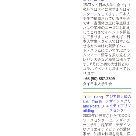
JSATタイ日本人学生会です！
私たちはタイに留学またはイ
ンターンをしてます。日本人
学生で構成されている学生会
です！当団体は主に学生様ま
たは企業様のニーズにお応え
してこれまでイベントを開催
して参りました。例えば、日
本人学生・タイ人で日本が話
せる方へ向けた就活イベン
ト・スラムについて学ぶスラ
ムツアー・留学を振り返るプ
レゼン大会など種類は様々で
す。8月には初の大使館との
コラボイベントも決まってお
り,ます...
+66 (90) 887-2309
タイ日本人学生会
アジア最大級の
デザイン＆クリ
エイティブリソ
ースセンター
2005年に設立されたTCDCリ
ソースセンターは、デザイナ
ー、学生、起業家、デザイン
やクリエイティビティの愛好
家が、知識や技術を開発・拡