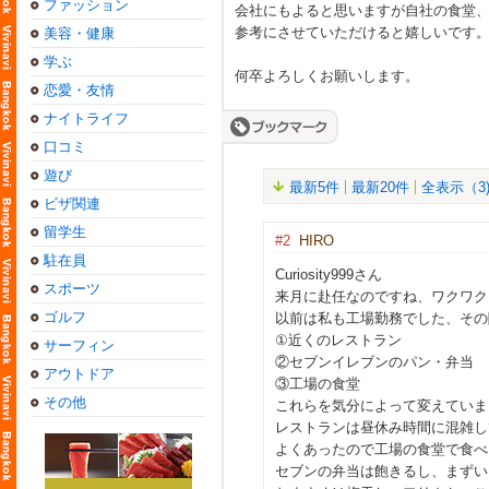
ファッション
会社にもよると思いますが自社の食堂
参考にさせていただけると嬉しいです
美容・健康
学ぶ
何卒よろしくお願いします。
恋愛・友情
ナイトライフ
口コミ
遊び
最新5件
最新20件
全表示（3
ビザ関連
留学生
#2
HIRO
駐在員
Curiosity999さん
スポーツ
来月に赴任なのですね、ワクワク
ゴルフ
以前は私も工場勤務でした、その
①近くのレストラン
サーフィン
②セブンイレブンのパン・弁当
アウトドア
③工場の食堂
その他
これらを気分によって変えていま
レストランは昼休み時間に混雑し
よくあったので工場の食堂で食べ
セブンの弁当は飽きるし、まずい