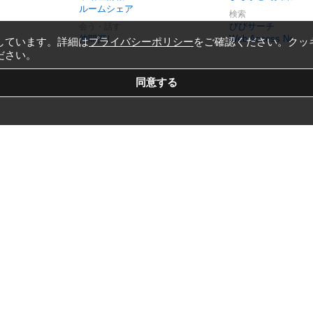
ルームシェア
検索
びびサーチ
会う・話す
仲間探し
Web Access No.
しています。詳細は
プライバシーポリシー
をご確認ください。クッ
ださい。
Copyright © 1999-2026
Vivid Navigation, Inc.
All Rights Reserved.