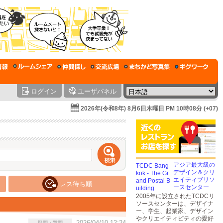
ログイン
ユーザパネル
2026年(令和8年) 8月6日木曜日 PM 10時08分 (+07)
アジア最大級の
デザイン＆クリ
エイティブリソ
レス待ち順
ースセンター
2005年に設立されたTCDCリ
ソースセンターは、デザイナ
ー、学生、起業家、デザイン
やクリエイティビティの愛好
2026/04/10 12:24
疑問・質問