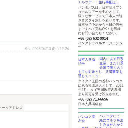
ナルツアー・旅行手配は...
パンダバスは、日本語オプシ
ョナルツアーを中心として、
様々なサービスで日本人の皆
さまのタイ旅行を彩ります。
日本語で予約から当日の観光
まですべて完結OK！お気軽
にお問い合わせください。
+66 (02) 632-9914
パンダトラベルエージェンシ
ー
2026/04/10 (Fri) 12:24
報告
国内にある日系
企業、また日系
企業で働く人々
を主な対象とし、共済事業を
通じてコミュ...
タイタイ王国の首都バンコク
にある社団法人として、2011
年4月、タイ王国政府内務省
より認可を受け設立された、
+66 (02) 713-6656
日本人共済組合
メールアドレス
バンコクにて一
緒にゴルフを楽
しみませんか？