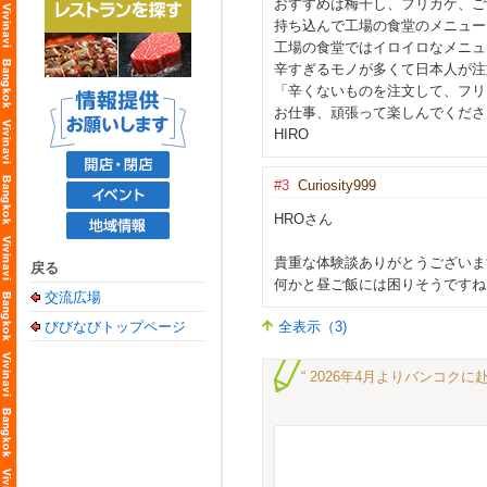
おすすめは梅干し、フリカケ、ご
持ち込んで工場の食堂のメニュー
工場の食堂ではイロイロなメニュ
辛すぎるモノが多くて日本人が注
「辛くないものを注文して、フリ
お仕事、頑張って楽しんでくださ
HIRO
#3
Curiosity999
HROさん
貴重な体験談ありがとうございま
戻る
何かと昼ご飯には困りそうですね
交流広場
びびなびトップページ
全表示（3)
“ 2026年4月よりバンコクに