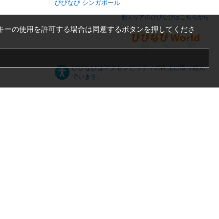
びびなび シンガポール
他エリアのびびなびはこちらから
キーの使用を許可する場合は同意するボタンを押してくださ
びびなびはアクセシビリティの向上に取り組ん
でいます。
日本語
English
español
ภาษาไทย
한국어
中文
PC版
スマートフォン版
Server US (43) @ Los Angeles Data Center