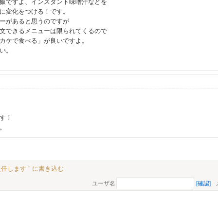
飯ですよ、インスタント味噌汁などを
に変化をつける！です。
ーがあると思うのですが
文できるメニューは限られてくるので
カケで食べる」が良いですよ。
い。
す！
。
赴任します ” に書き込む
ユーザ名
[確認]