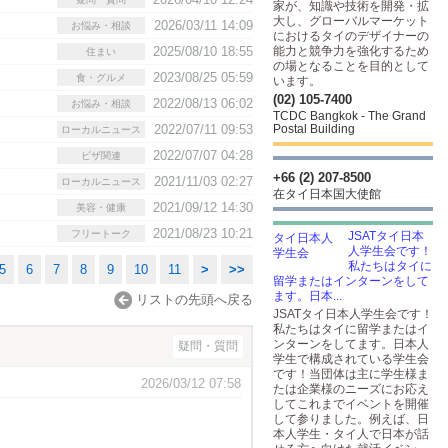
家が、知識や技術を開発・拡
大し、グローバルマーケット
2026/03/11 14:09
お悩み・相談
におけるタイのデザイナーの
2025/08/10 18:55
能力と競争力を強化するため
住まい
の場となることを目的として
2023/08/25 05:59
食・グルメ
います。
(02) 105-7400
2022/08/13 06:02
お悩み・相談
TCDC Bangkok - The Grand
2022/07/11 09:53
Postal Building
ローカルニュース
2022/07/07 04:28
ビザ関連
+66 (2) 207-8500
2021/11/03 02:27
ローカルニュース
在タイ日本国大使館
2021/09/12 14:30
美容・健康
2021/08/23 10:21
フリートーク
JSATタイ日本
人学生会です！
私たちはタイに
5
6
7
8
9
10
11
>
>>
留学またはインターンをして
ます。日本...
リストの先頭へ戻る
JSATタイ日本人学生会です！
私たちはタイに留学またはイ
ンターンをしてます。日本人
疑問・質問
学生で構成されている学生会
です！当団体は主に学生様ま
2026/03/12 07:58
たは企業様のニーズにお応え
してこれまでイベントを開催
して参りました。例えば、日
本人学生・タイ人で日本が話