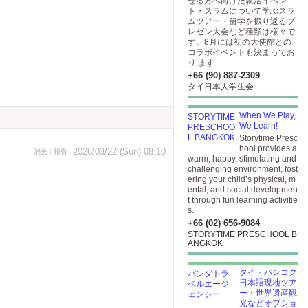
せる方へ向けた就活イベン
ト・スラムについて学ぶスラ
ムツアー・留学を振り返るプ
レゼン大会など種類は様々で
す。8月には初の大使館との
コラボイベントも決まってお
り,ます...
+66 (90) 887-2309
タイ日本人学生会
When We Play,
We Learn!
Storytime Presc
hool provides a
2026/03/22 (Sun) 08:10
消去
報告
warm, happy, stimulating and
challenging environment, fost
ering your child’s physical, m
ental, and social developmen
t through fun learning activitie
s.
+66 (02) 656-9084
STORYTIME PRESCHOOL B
ANGKOK
タイ・バンコク
日本語現地ツア
ー・世界遺産観
光などオプショ