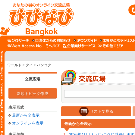
Bangkok
ワールド
>
タイ
>
バンコク
交流広場
新規トピック作成
表示形式
リストで見る
最新から全表示
オンラインを表示
最新から全表示
表示切替
2026年4月よりバンコクに赴任します
1.