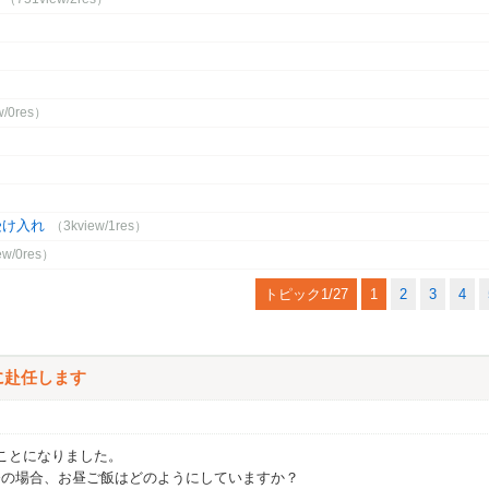
w/0res）
）
）
受け入れ
（3kview/1res）
ew/0res）
トピック1/27
1
2
3
4
クに赴任します
ことになりました。
務の場合、お昼ご飯はどのようにしていますか？