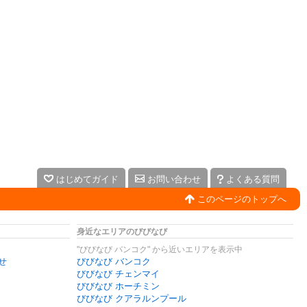
はじめてガイド
お問い合わせ
よくある質問
このページのトップへ
身近なエリアのびびなび
"びびなび バンコク" から近いエリアを表示中
せ
びびなび バンコク
びびなび チェンマイ
びびなび ホーチミン
びびなび クアラルンプール