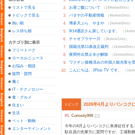
リストで見る
お昼ご飯について
2.
（199view/0res）
トピックで見る
パタヤの不動産情報
3.
（4kview/3res）
熱い順
博多天ぷら やまや
4.
（1kview/0res）
レス待ち順
9/14通訳さん探しています。
5.
（1kvie
チャオプラヤー川
6.
（3kview/1res）
カテゴリ別に表示
国籍法第11条改正裁判
7.
（1kview/0res
フリートーク
夜間外出禁止令が解除
8.
（1kview/0res
ローカルニュース
ワクチン接種済みの外国人観光客を
9.
お悩み・相談
こんにちは。JPlus TV です。
10.
（1kvi
疑問・質問
働く
IT・テクノロジー
食・グルメ
2026年4月よりバンコ
トピック
住まい
生活
#1
Curiosity999
ペット・動物
今年の4月よりバンコクに単身赴任する
エンターテインメント
駐在員の先輩方に質問ですが、工場勤