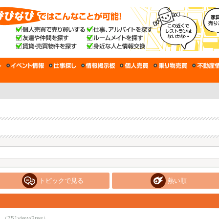
トピックで見る
熱い順
（751view/2res）