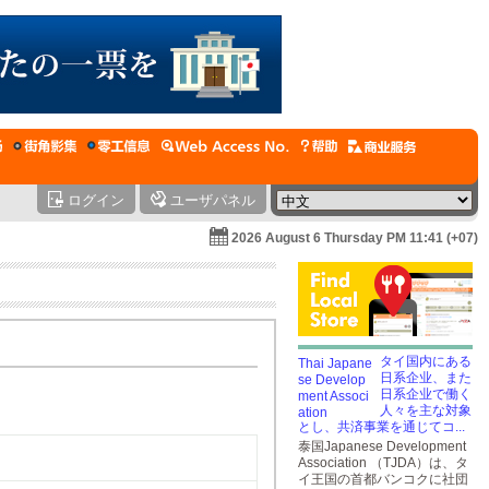
ログイン
ユーザパネル
2026 August 6 Thursday PM 11:41 (+07)
タイ国内にある
日系企业、また
日系企业で働く
人々を主な対象
とし、共済事業を通じてコ...
泰国Japanese Development
Association （TJDA）は、タ
イ王国の首都バンコクに社団