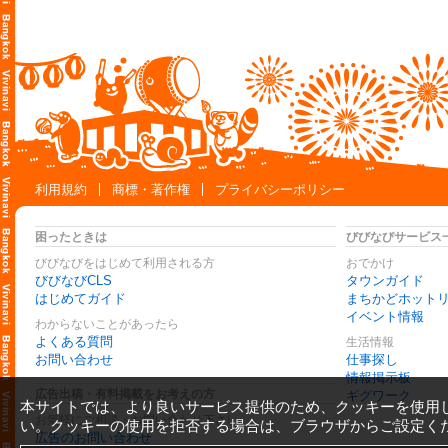
利用規約
商標・著作権
プライバシーポリシー
困ったときは
びびなびサービス
びびなびをはじめて利用される方
おでかけ
びびなびCLS
タウンガイド
はじめてガイド
まちかどホット
イベント情報
わからないことがあったら
よくある質問
生活情報
お問い合わせ
仕事探し
情報掲示板
広告出稿・有料掲載をお考えの方
ギグワーク
本サイトでは、より良いサービス提供のため、クッキーを使用
お気軽にご相談・お問い合わせ下さい
い。クッキーの使用を拒否する場合は、ブラウザからご設定く
広告のお問い合わせ