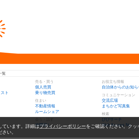
一覧
売る・買う
お役立ち情報
個人売買
自治体からのお知ら
リスト
乗り物売買
コミュニケーション
交流広場
住まい
不動産情報
まちかど写真集
ルームシェア
検索
びびサーチ
会う・話す
仲間探し
Web Access No.
しています。詳細は
プライバシーポリシー
をご確認ください。クッ
ださい。