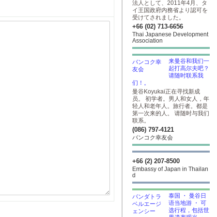
法人として、2011年4月、タ
イ王国政府内務省より認可を
受けてされました。
+66 (02) 713-6656
Thai Japanese Development
Association
来曼谷和我们一
起打高尔夫吧？
请随时联系我
们！。
曼谷Koyukai正在寻找新成
员。 初学者。男人和女人，年
轻人和老年人。旅行者。都是
第一次来的人。 请随时与我们
联系。
(086) 797-4121
バンコク幸友会
+66 (2) 207-8500
Embassy of Japan in Thailan
d
泰国 ・ 曼谷日
语当地游 ・ 可
选行程，包括世