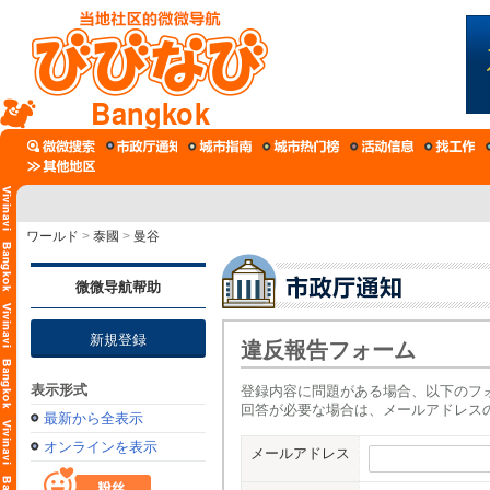
Bangkok
ワールド
>
泰國
>
曼谷
微微导航帮助
新規登録
違反報告フォーム
表示形式
登録内容に問題がある場合、以下のフ
回答が必要な場合は、メールアドレス
最新から全表示
オンラインを表示
メールアドレス