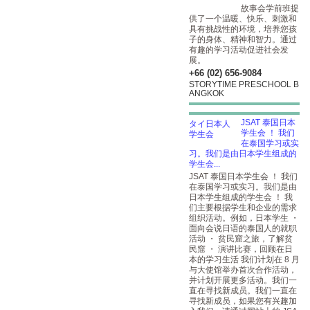
故事会学前班提
供了一个温暖、快乐、刺激和
具有挑战性的环境，培养您孩
子的身体、精神和智力。通过
有趣的学习活动促进社会发
展。
+66 (02) 656-9084
STORYTIME PRESCHOOL B
ANGKOK
JSAT 泰国日本
学生会 ！ 我们
在泰国学习或实
习。我们是由日本学生组成的
学生会...
JSAT 泰国日本学生会 ！ 我们
在泰国学习或实习。我们是由
日本学生组成的学生会 ！ 我
们主要根据学生和企业的需求
组织活动。例如，日本学生 ・
面向会说日语的泰国人的就职
活动 ・ 贫民窟之旅，了解贫
民窟 ・ 演讲比赛，回顾在日
本的学习生活 我们计划在 8 月
与大使馆举办首次合作活动，
并计划开展更多活动。我们一
直在寻找新成员。我们一直在
寻找新成员，如果您有兴趣加