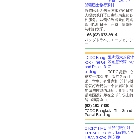
界遗产观光 ・
熊猫巴士旅行安排 ...
熊猫巴士为来泰国旅游的日本
人提供以日语自由行为主的各
种服务。从预约到当天的观光
都可以用日语！完成，请随时
与我们联系。
+66 (02) 632-9914
パンダトラベルエージェンシ
ー
亚洲最大的设计
和创意资源中心
之一
TCDC资源中心
成立于2005年，旨在为设计
师、学生、企业家和设计与创
意爱好者提供一个发展和扩展
知识与技能的场所，并帮助加
强泰国设计师在全球市场上的
能力和竞争力。
(02) 105-7400
TCDC Bangkok - The Grand
Postal Building
当我们玩的时
候，我们就会学
到东西!