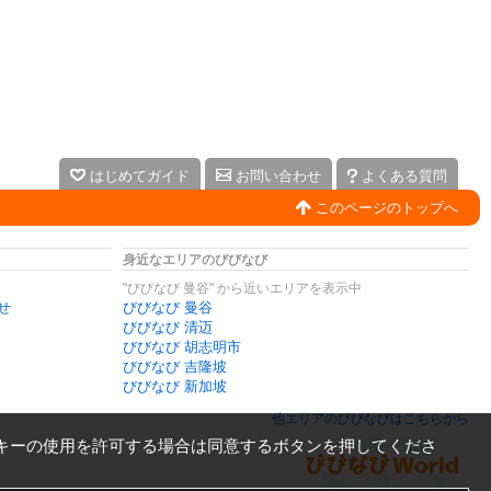
はじめてガイド
お問い合わせ
よくある質問
このページのトップへ
身近なエリアのびびなび
"びびなび 曼谷" から近いエリアを表示中
せ
びびなび 曼谷
びびなび 清迈
びびなび 胡志明市
びびなび 吉隆坡
びびなび 新加坡
他エリアのびびなびはこちらから
キーの使用を許可する場合は同意するボタンを押してくださ