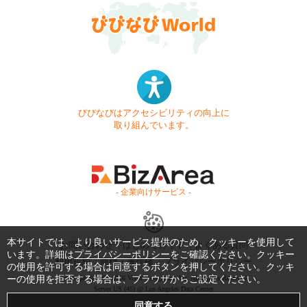
びびなびはアクセシビリティの向上に
取り組んでいます。
- 企業向けサービス -
本サイトでは、より良いサービス提供のため、クッキーを使用して
お問い合わせ
はじめてガイド
よくある質問
います。詳細は
プライバシーポリシー
をご確認ください。クッキー
利用規約
商標・著作権
プライバシーポリシー
の使用を許可する場合は同意するボタンを押してください。クッキ
ーの使用を拒否する場合は、ブラウザからご設定ください。
Copyright © 1999-2026 Vivid Navigation, Inc. All Rights Reserved.
Server US (45) @ Los Angeles Data Center