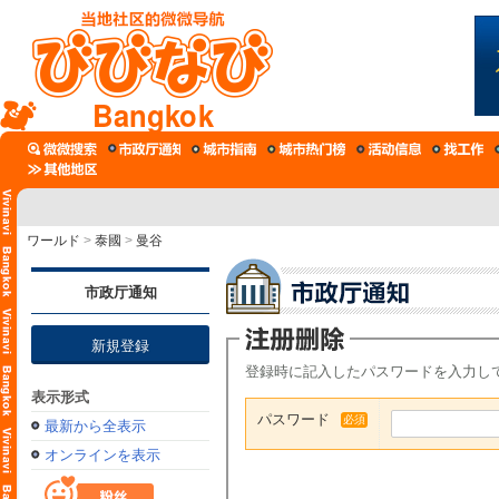
Bangkok
ワールド
>
泰國
>
曼谷
市政厅通知
新規登録
登録時に記入したパスワードを入力し
表示形式
パスワード
必須
最新から全表示
オンラインを表示