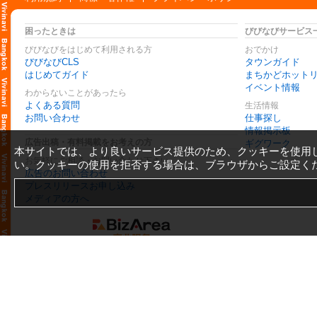
困ったときは
びびなびサービス
びびなびをはじめて利用される方
おでかけ
びびなびCLS
タウンガイド
はじめてガイド
まちかどホット
イベント情報
わからないことがあったら
よくある質問
生活情報
お問い合わせ
仕事探し
情報掲示板
広告出稿・有料掲載をお考えの方
ギグワーク
本サイトでは、より良いサービス提供のため、クッキーを使用
お気軽にご相談・お問い合わせ下さい
い。クッキーの使用を拒否する場合は、ブラウザからご設定く
広告のお問い合わせ
プレスリリースお申し込み
メディアの方へ