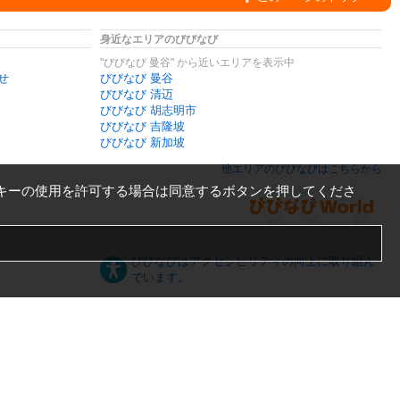
身近なエリアのびびなび
"びびなび 曼谷" から近いエリアを表示中
せ
びびなび 曼谷
びびなび 清迈
びびなび 胡志明市
びびなび 吉隆坡
びびなび 新加坡
他エリアのびびなびはこちらから
キーの使用を許可する場合は同意するボタンを押してくださ
びびなびはアクセシビリティの向上に取り組ん
でいます。
日本語
English
español
ภาษาไทย
한국어
中文
PC版
スマートフォン版