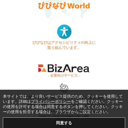
びびなびはアクセシビリティの向上に
取り組んでいます。
- 企業向けサービス -
本サイトでは、より良いサービス提供のため、クッキーを使用して
お問い合わせ
はじめてガイド
よくある質問
います。詳細は
プライバシーポリシー
をご確認ください。クッキー
利用規約
商標・著作権
プライバシーポリシー
の使用を許可する場合は同意するボタンを押してください。クッキ
ーの使用を拒否する場合は、ブラウザからご設定ください。
Copyright © 1999-2026 Vivid Navigation, Inc. All Rights Reserved.
Server US (45) @ Los Angeles Data Center