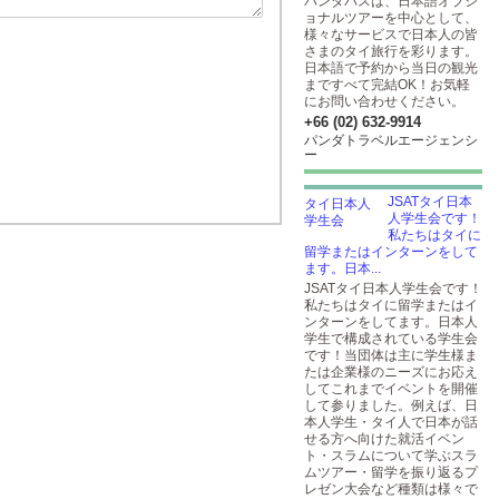
パンダバスは、日本語オプシ
ョナルツアーを中心として、
様々なサービスで日本人の皆
さまのタイ旅行を彩ります。
日本語で予約から当日の観光
まですべて完結OK！お気軽
にお問い合わせください。
+66 (02) 632-9914
パンダトラベルエージェンシ
ー
JSATタイ日本
人学生会です！
私たちはタイに
留学またはインターンをして
ます。日本...
JSATタイ日本人学生会です！
私たちはタイに留学またはイ
ンターンをしてます。日本人
学生で構成されている学生会
です！当団体は主に学生様ま
たは企業様のニーズにお応え
してこれまでイベントを開催
して参りました。例えば、日
本人学生・タイ人で日本が話
せる方へ向けた就活イベン
ト・スラムについて学ぶスラ
ムツアー・留学を振り返るプ
レゼン大会など種類は様々で