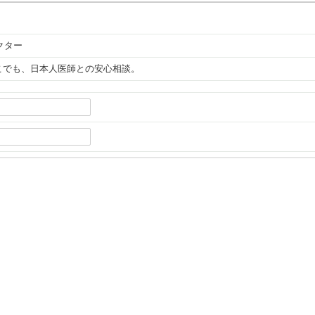
。
クター
どこでも、日本人医師との安心相談。