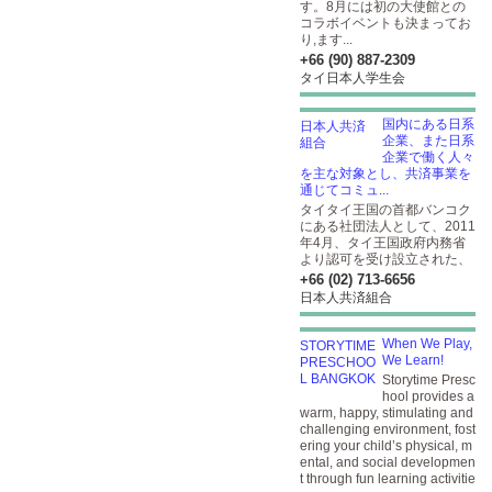
す。8月には初の大使館との
コラボイベントも決まってお
り,ます...
+66 (90) 887-2309
タイ日本人学生会
国内にある日系
企業、また日系
企業で働く人々
を主な対象とし、共済事業を
通じてコミュ...
タイタイ王国の首都バンコク
にある社団法人として、2011
年4月、タイ王国政府内務省
より認可を受け設立された、
+66 (02) 713-6656
日本人共済組合
When We Play,
We Learn!
Storytime Presc
hool provides a
warm, happy, stimulating and
challenging environment, fost
ering your child’s physical, m
ental, and social developmen
t through fun learning activitie