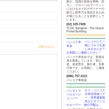
家が、知識や技術を開発・拡
大し、グローバルマーケット
におけるタイのデザイナーの
能力と競争力を強化するため
の場となることを目的として
います。
(02) 105-7400
TCDC Bangkok - The Grand
Postal Building
バンコクにて一
緒にゴルフを楽
公開されません
しみませんか？
お気軽にご連絡ください！
バンコク幸友会では、新規会
員を募集しています。初心
者。老若男女。旅行者。先客
万来です。お気軽に、ご連絡
ください。
(086) 797-4121
バンコク幸友会
タイ・バンコク
日本語現地ツア
ー・世界遺産観
光などオプショ
ナルツアー・旅行手配は...