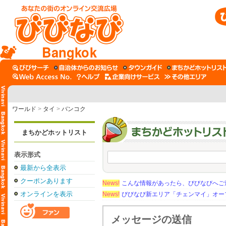
Bangkok
ワールド
>
タイ
>
バンコク
まちかどホットリスト
表示形式
最新から全表示
クーポンあります
News!
こんな情報があったら、びびなびへご
オンラインを表示
News!
びびなび新エリア「チェンマイ」オー
メッセージの送信