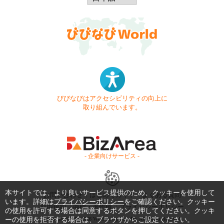
びびなびはアクセシビリティの向上に
取り組んでいます。
- 企業向けサービス -
本サイトでは、より良いサービス提供のため、クッキーを使用して
お問い合わせ
はじめてガイド
よくある質問
います。詳細は
プライバシーポリシー
をご確認ください。クッキー
利用規約
商標・著作権
プライバシーポリシー
の使用を許可する場合は同意するボタンを押してください。クッキ
ーの使用を拒否する場合は、ブラウザからご設定ください。
Copyright © 1999-2026 Vivid Navigation, Inc. All Rights Reserved.